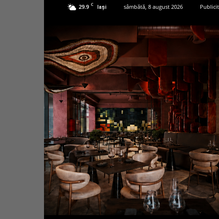
C
29.9
sâmbătă, 8 august 2026
Publici
Iași