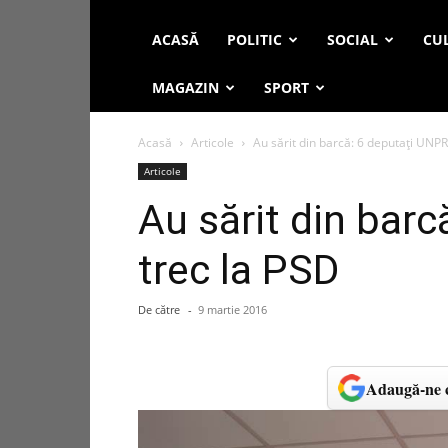
ACASĂ
POLITIC
SOCIAL
CUL
MAGAZIN
SPORT
Acasă
Articole
Au sărit din barcă: 6 deputaţi UNPR
Articole
Au sărit din bar
trec la PSD
De către
-
9 martie 2016
Adaugă-ne c