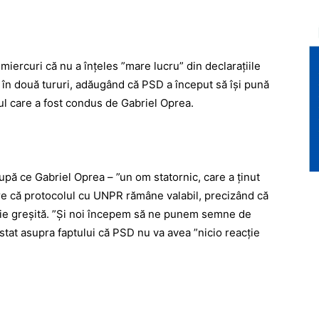
miercuri că nu a înţeles ”mare lucru” din declaraţiile
 în două tururi, adăugând că PSD a început să îşi pună
ul care a fost condus de Gabriel Oprea.
upă ce Gabriel Oprea – ”un om statornic, care a ţinut
lare că protocolul cu UNPR rămâne valabil, precizând că
ţie greşită. ”Şi noi începem să ne punem semne de
istat asupra faptului că PSD nu va avea ”nicio reacţie