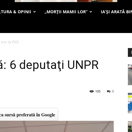
TURA & OPINII
„MORȚII MAMII LOR”
IA’ȘI ARATĂ BI
 trec la PSD
că: 6 deputaţi UNPR
105
0
a sursă preferată în Google