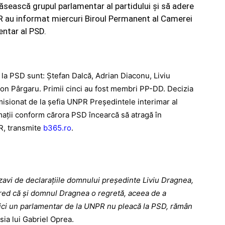
ăsească grupul parlamentar al partidului şi să adere
PR au informat miercuri Biroul Permanent al Camerei
entar al PSD.
 la PSD sunt: Ştefan Dalcă, Adrian Diaconu, Liviu
Ion Pârgaru. Primii cinci au fost membri PP-DD. Decizia
isionat de la şefia UNPR Preşedintele interimar al
aţii conform cărora PSD încearcă să atragă în
R, transmite
b365.ro
.
zavi de declaraţiile domnului preşedinte Liviu Dragnea,
 cred că şi domnul Dragnea o regretă, aceea de a
Nici un parlamentar de la UNPR nu pleacă la PSD, rămân
ia lui Gabriel Oprea.