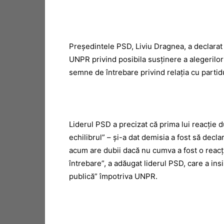
Preşedintele PSD, Liviu Dragnea, a declarat 
UNPR privind posibila susţinere a alegerilor
semne de întrebare privind relaţia cu partid
Liderul PSD a precizat că prima lui reacţie d
echilibrul” – şi-a dat demisia a fost să dec
acum are dubii dacă nu cumva a fost o reac
întrebare”, a adăugat liderul PSD, care a ins
publică” împotriva UNPR.