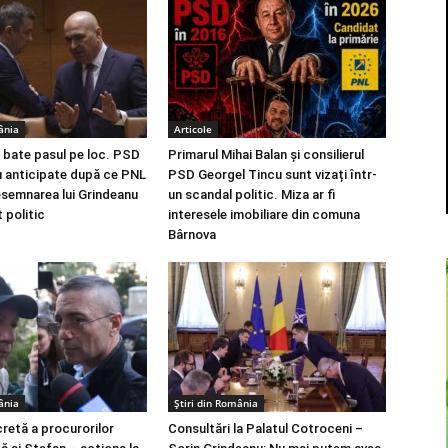
ânia
Articole
 bate pasul pe loc. PSD
Primarul Mihai Balan și consilierul
 anticipate după ce PNL
PSD Georgel Tincu sunt vizați într-
esemnarea lui Grindeanu
un scandal politic. Miza ar fi
 politic
interesele imobiliare din comuna
Bârnova
ânia
Știri din România
retă a procurorilor
Consultări la Palatul Cotroceni –