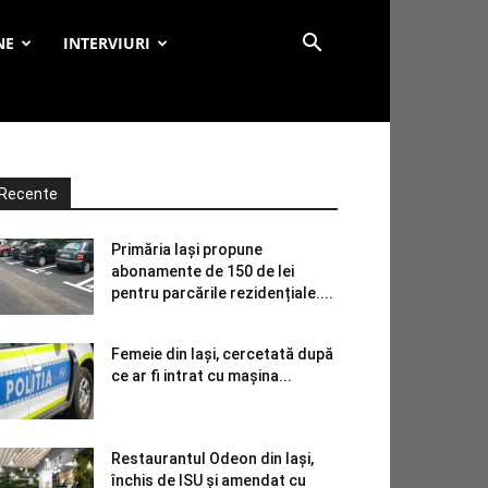
NE
INTERVIURI
Recente
Primăria Iași propune
abonamente de 150 de lei
pentru parcările rezidențiale....
Femeie din Iași, cercetată după
ce ar fi intrat cu mașina...
Restaurantul Odeon din Iași,
închis de ISU și amendat cu