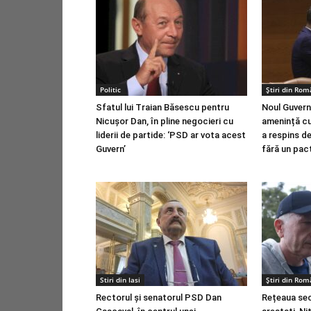
Politic
Știri din Rom
Sfatul lui Traian Băsescu pentru
Noul Guvern
Nicușor Dan, în pline negocieri cu
amenință cu
liderii de partide: ‘PSD ar vota acest
a respins d
Guvern’
fără un pact
Stiri din Iasi
Știri din Rom
Rectorul și senatorul PSD Dan
Rețeaua sec