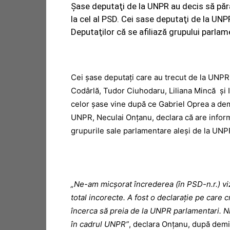
Şase deputaţi de la UNPR au decis să păr
la cel al PSD. Cei sase deputaţi de la UN
Deputaţilor că se afiliază grupului parlam
Cei şase deputaţi care au trecut de la UNPR
Codârlă, Tudor Ciuhodaru, Liliana Mincă şi 
celor şase vine după ce Gabriel Oprea a dem
UNPR, Neculai Onţanu, declara că are inform
grupurile sale parlamentare aleşi de la UNP
„Ne-am micşorat încrederea (în PSD-n.r.) vi
total incorecte. A fost o declaraţie pe care
încerca să preia de la UNPR parlamentari. 
în cadrul UNPR”
, declara Onţanu, după demis