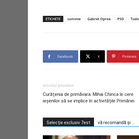
ETICHETE
cuminte
Gabriel Oprea
PSD
Tudo
Facebook
X
Pinterest
Articolul precedent
Curăţenia de primăvara. Mihai Chirica le cere
ieşenilor să se implice în activităţile Primăriei
Selecție exclusiv 7est
vă recomandă și ...