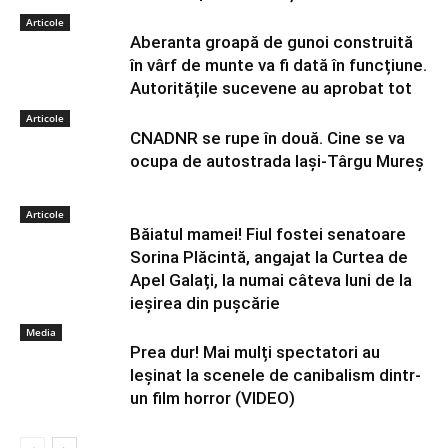
Articole
Aberanta groapă de gunoi construită
în vârf de munte va fi dată în funcțiune.
Autoritățile sucevene au aprobat tot
Articole
CNADNR se rupe în două. Cine se va
ocupa de autostrada Iași-Târgu Mureș
Articole
Băiatul mamei! Fiul fostei senatoare
Sorina Plăcintă, angajat la Curtea de
Apel Galați, la numai câteva luni de la
ieșirea din pușcărie
Media
Prea dur! Mai mulți spectatori au
leșinat la scenele de canibalism dintr-
un film horror (VIDEO)