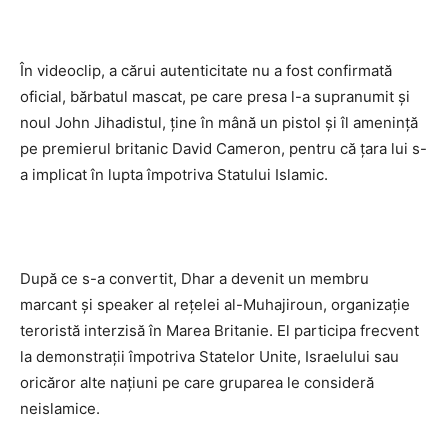
În videoclip, a cărui autenticitate nu a fost confirmată
oficial, bărbatul mascat, pe care presa l-a supranumit şi
noul John Jihadistul, ține în mână un pistol şi îl ameninţă
pe premierul britanic David Cameron, pentru că ţara lui s-
a implicat în lupta împotriva Statului Islamic.
După ce s-a convertit, Dhar a devenit un membru
marcant şi speaker al reţelei al-Muhajiroun, organizaţie
teroristă interzisă în Marea Britanie. El participa frecvent
la demonstraţii împotriva Statelor Unite, Israelului sau
oricăror alte naţiuni pe care gruparea le consideră
neislamice.