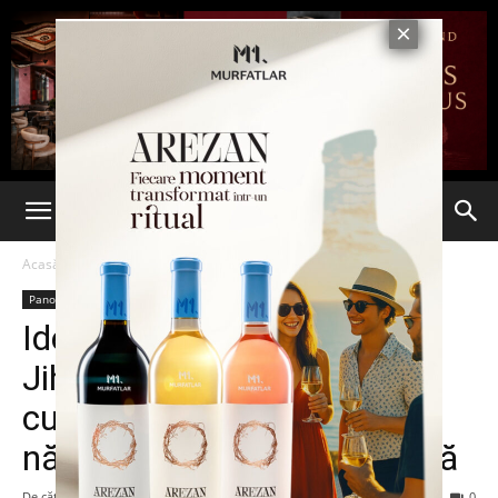
Acasă
Panorama
Panorama
Identitatea noului John
Jihadistul, confirmată de
cunoscuți. Interesant: s-a
născut într-o familie hindusă
De către
-
5 ianuarie 2016
98
0