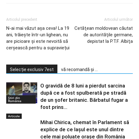
Articolul precedent
Articolul următor
N-ai mai văzut așa ceva! La 19
Cetăţean moldovean căutat
ani, trăiește într-un lighean, nu
de autorităţile germane,
are picioare și este nevoită să
depistat la P.T.F. Albiţa
cerșească pentru a supraviețui
Selecție exclusiv 7est
vă recomandă și ...
O gravidă de 8 luni a pierdut sarcina
după ce a fost spulberată pe stradă
Știri din
de un șofer britanic. Bărbatul fugar a
România
fost prins...
Articole
Mihai Chirica, chemat în Parlament să
explice de ce Iașul este unul dintre
cele mai poluate orașe din România