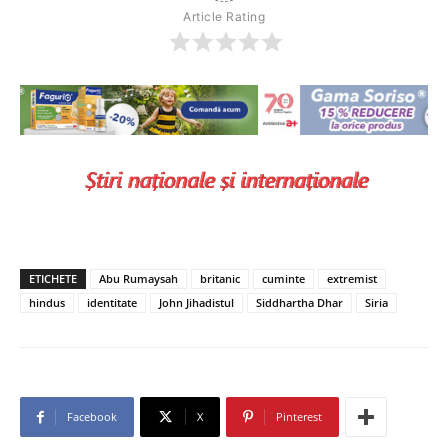
Article Rating
ETICHETE
Abu Rumaysah
britanic
cuminte
extremist
hindus
identitate
John Jihadistul
Siddhartha Dhar
Siria
Facebook
X
Pinterest