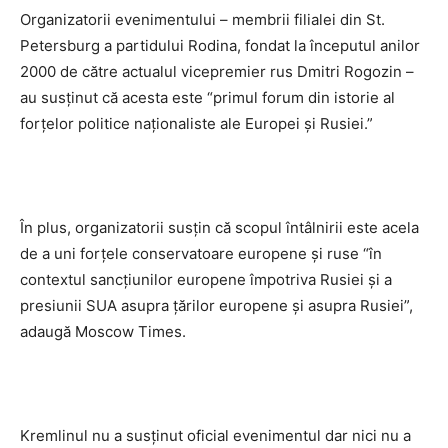
Organizatorii evenimentului – membrii filialei din St.
Petersburg a partidului Rodina, fondat la începutul anilor
2000 de către actualul vicepremier rus Dmitri Rogozin –
au susţinut că acesta este “primul forum din istorie al
forţelor politice naţionaliste ale Europei şi Rusiei.”
În plus, organizatorii susţin că scopul întâlnirii este acela
de a uni forţele conservatoare europene şi ruse “în
contextul sancţiunilor europene împotriva Rusiei şi a
presiunii SUA asupra ţărilor europene şi asupra Rusiei”,
adaugă Moscow Times.
Kremlinul nu a susţinut oficial evenimentul dar nici nu a