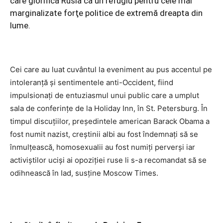
care glorifică Rusia ca un refugiu pentru cele mai
marginalizate forţe politice de extremă dreapta din
lume.
Cei care au luat cuvântul la eveniment au pus accentul pe
intoleranţă şi sentimentele anti-Occident, fiind
impulsionaţi de entuziasmul unui public care a umplut
sala de conferinţe de la Holiday Inn, în St. Petersburg. În
timpul discuţiilor, preşedintele american Barack Obama a
fost numit nazist, creştinii albi au fost îndemnaţi să se
înmulţească, homosexualii au fost numiţi perverşi iar
activiştilor ucişi ai opoziţiei ruse li s-a recomandat să se
odihnească în Iad, susţine Moscow Times.