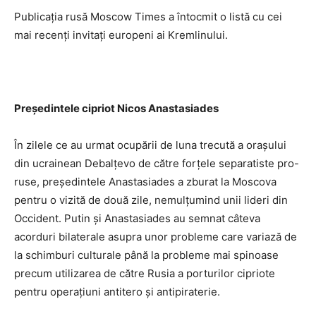
Publicaţia rusă Moscow Times a întocmit o listă cu cei
mai recenţi invitaţi europeni ai Kremlinului.
Preşedintele cipriot Nicos Anastasiades
În zilele ce au urmat ocupării de luna trecută a oraşului
din ucrainean Debalţevo de către forţele separatiste pro-
ruse, preşedintele Anastasiades a zburat la Moscova
pentru o vizită de două zile, nemulţumind unii lideri din
Occident. Putin şi Anastasiades au semnat câteva
acorduri bilaterale asupra unor probleme care variază de
la schimburi culturale până la probleme mai spinoase
precum utilizarea de către Rusia a porturilor cipriote
pentru operaţiuni antitero şi antipiraterie.