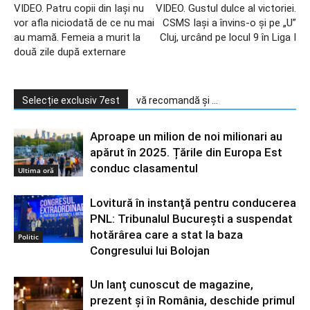
VIDEO. Patru copii din Iași nu
VIDEO. Gustul dulce al victoriei.
vor afla niciodată de ce nu mai
CSMS Iași a învins-o și pe „U”
au mamă. Femeia a murit la
Cluj, urcând pe locul 9 în Liga I
două zile după externare
Selecție exclusiv 7est
vă recomandă și ...
Aproape un milion de noi milionari au
apărut în 2025. Țările din Europa Est
conduc clasamentul
Ultima oră
Lovitură în instanță pentru conducerea
PNL: Tribunalul București a suspendat
hotărârea care a stat la baza
Politic
Congresului lui Bolojan
Un lanț cunoscut de magazine,
prezent și în România, deschide primul