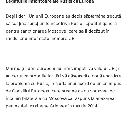
Legăturile înfloritoare ale Rusiei cu Europa
Deşi liderii Uniunii Europene au decis săptămâna trecută
să susţină sancţiunile împotriva Rusiei, apetitul general
pentru sancţionarea Moscovei pare să fi decăzut în
rândul anumitor state membre UE.
Mai mulţi lideri europeni au mers împotriva valului UE şi
au cerut ca propriile lor ţări să găsească o nouă abordare
la problema cu Rusia, în ciuda unui acord de un an impus
de Consiliul European care susţine că nu vor avea loc
întâlniri bilaterale cu Moscova ca răspuns la anexarea
peninsulei ucrainene Crimeea în martie 2014.