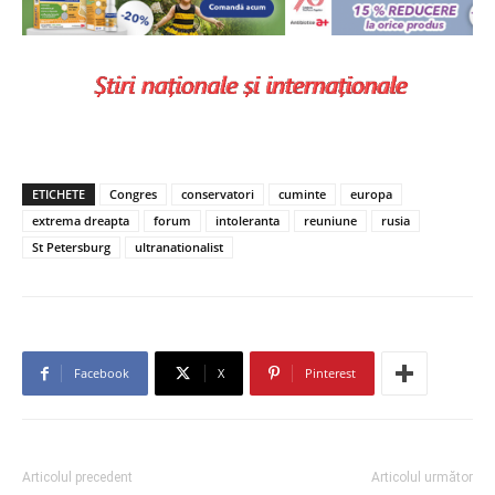
ETICHETE
Congres
conservatori
cuminte
europa
extrema dreapta
forum
intoleranta
reuniune
rusia
St Petersburg
ultranationalist
Facebook
X
Pinterest
Articolul precedent
Articolul următor