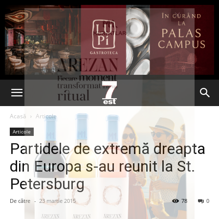
Acasă
Articole
Articole
Partidele de extremă dreapta
din Europa s-au reunit la St.
Petersburg
De către
-
23 martie 2015
78
0