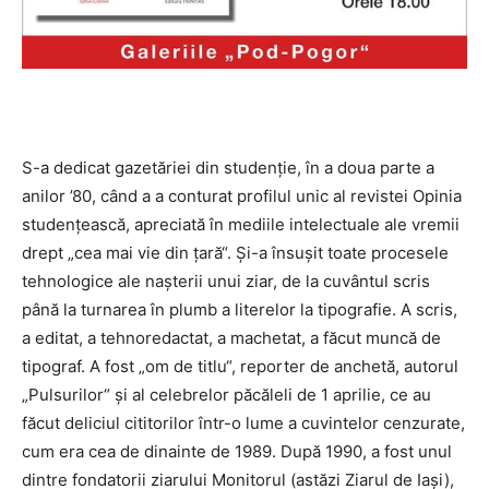
S-a dedicat gazetăriei din studenţie, în a doua parte a
anilor ’80, când a a conturat profilul unic al revistei Opinia
studenţească, apreciată în mediile intelectuale ale vremii
drept „cea mai vie din ţară“. Şi-a însuşit toate procesele
tehnologice ale naşterii unui ziar, de la cuvântul scris
până la turnarea în plumb a literelor la tipografie. A scris,
a editat, a tehnoredactat, a machetat, a făcut muncă de
tipograf. A fost „om de titlu“, reporter de anchetă, autorul
„Pulsurilor“ și al celebrelor păcăleli de 1 aprilie, ce au
făcut deliciul cititorilor într-o lume a cuvintelor cenzurate,
cum era cea de dinainte de 1989. După 1990, a fost unul
dintre fondatorii ziarului Monitorul (astăzi Ziarul de Iaşi),