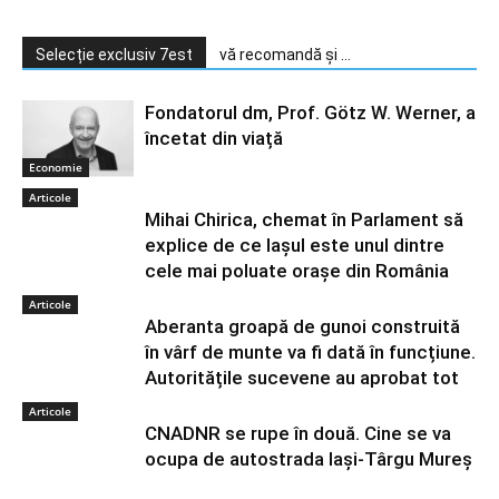
Selecție exclusiv 7est
vă recomandă și ...
Fondatorul dm, Prof. Götz W. Werner, a
încetat din viață
Economie
Articole
Mihai Chirica, chemat în Parlament să
explice de ce Iașul este unul dintre
cele mai poluate orașe din România
Articole
Aberanta groapă de gunoi construită
în vârf de munte va fi dată în funcțiune.
Autoritățile sucevene au aprobat tot
Articole
CNADNR se rupe în două. Cine se va
ocupa de autostrada Iași-Târgu Mureș