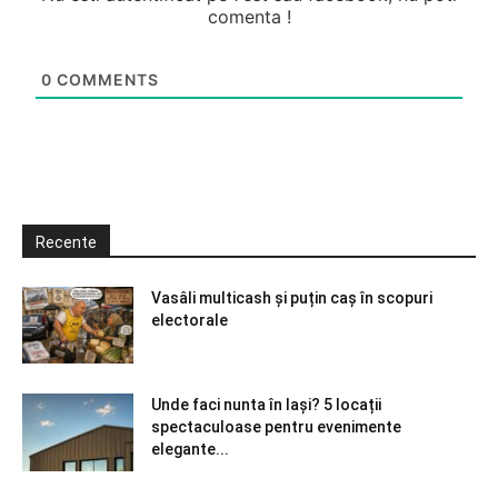
comenta !
0
COMMENTS
Recente
Vasâli multicash și puțin caș în scopuri
electorale
Unde faci nunta în Iași? 5 locații
spectaculoase pentru evenimente
elegante...