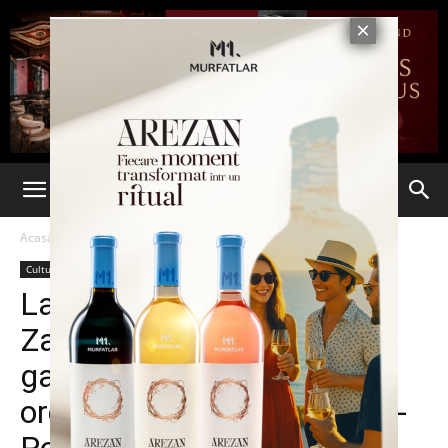
Acasă
Cultură & Opinii
Cultură & Opinii
Lansare de carte: „Florin
Zamfirescu, făcătorul de
gazete”. Vineri, 13 martie,
orele 18.00 – Galeriile „Pod-