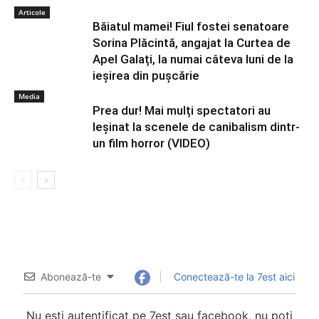
Articole
Băiatul mamei! Fiul fostei senatoare
Sorina Plăcintă, angajat la Curtea de
Apel Galați, la numai câteva luni de la
ieșirea din pușcărie
Media
Prea dur! Mai mulți spectatori au
leșinat la scenele de canibalism dintr-
un film horror (VIDEO)
Abonează-te
Conectează-te la 7est aici
Nu esti autentificat pe 7est sau facebook, nu poti