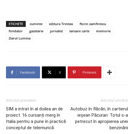
ETICHETE
cuminte
editura Trinitas
florin zamfirescu
fondator
gazetarie
jurnalist
lansare carte
memorie
Ziarul Lumina
Facebook
X
Pinterest
Articolul precedent
Articolul următor
SIM a intrat în al doilea an de
Autobuz în flăcări, în cartierul
proiect. 16 cursanți merg în
ieșean Păcurari. Totul s-a
Italia pentru a pune în practică
petrecut în apropierea unei
conceptul de telemuncă
benzinării