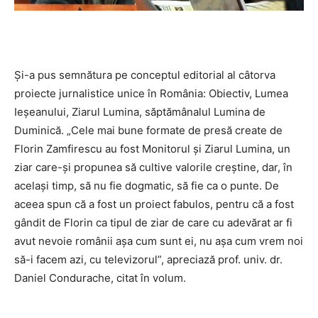
Şi-a pus semnătura pe conceptul editorial al câtorva
proiecte jurnalistice unice în România: Obiectiv, Lumea
Ieşeanului, Ziarul Lumina, săptămânalul Lumina de
Duminică. „Cele mai bune formate de presă create de
Florin Zamfirescu au fost Monitorul şi Ziarul Lumina, un
ziar care-şi propunea să cultive valorile creştine, dar, în
acelaşi timp, să nu fie dogmatic, să fie ca o punte. De
aceea spun că a fost un proiect fabulos, pentru că a fost
gândit de Florin ca tipul de ziar de care cu adevărat ar fi
avut nevoie românii aşa cum sunt ei, nu aşa cum vrem noi
să-i facem azi, cu televizorul”, apreciază prof. univ. dr.
Daniel Condurache, citat în volum.