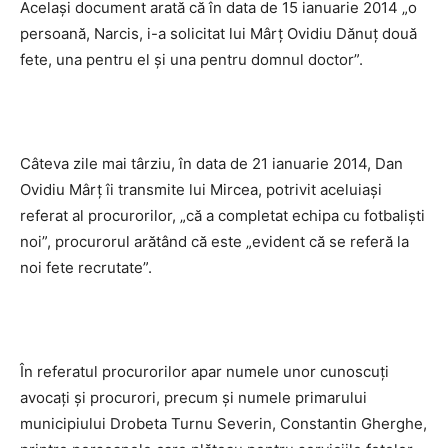
Acelaşi document arată că în data de 15 ianuarie 2014 „o
persoană, Narcis, i-a solicitat lui Mârţ Ovidiu Dănuţ două
fete, una pentru el şi una pentru domnul doctor”.
Câteva zile mai târziu, în data de 21 ianuarie 2014, Dan
Ovidiu Mârţ îi transmite lui Mircea, potrivit aceluiaşi
referat al procurorilor, „că a completat echipa cu fotbalişti
noi”, procurorul arătând că este „evident că se referă la
noi fete recrutate”.
În referatul procurorilor apar numele unor cunoscuţi
avocaţi şi procurori, precum şi numele primarului
municipiului Drobeta Turnu Severin, Constantin Gherghe,