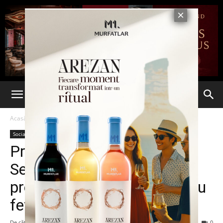
Acasă
Social
Social
Primarul din Drobeta Turnu
Severin, client fidel al rețelei
proxenetului Mârț. Lua patru
fete deodată
De către
-
13 februarie 2015
330
0