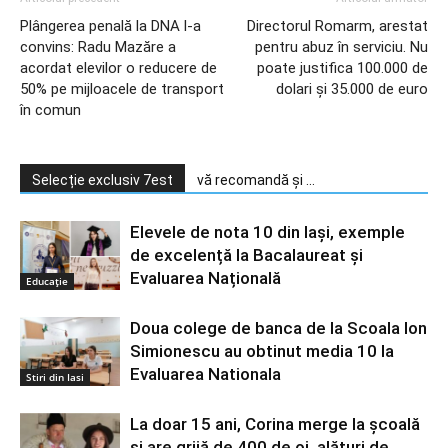
Plângerea penală la DNA l-a
Directorul Romarm, arestat
convins: Radu Mazăre a
pentru abuz în serviciu. Nu
acordat elevilor o reducere de
poate justifica 100.000 de
50% pe mijloacele de transport
dolari şi 35.000 de euro
în comun
Selecție exclusiv 7est
vă recomandă și ...
Elevele de nota 10 din Iași, exemple
de excelență la Bacalaureat și
Evaluarea Națională
Educație
Doua colege de banca de la Scoala Ion
Simionescu au obtinut media 10 la
Evaluarea Nationala
Stiri din Iasi
La doar 15 ani, Corina merge la școală
și are grijă de 400 de oi, alături de