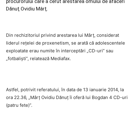
procurorului care a cerut arestarea omului de afaceri
Dănuţ Ovidiu Mârţ.
Din rechizitoriul privind arestarea lui Mârț, considerat
liderul rețelei de proxenetism, se arată că adolescentele
exploatate erau numite în interceptări „CD-uri” sau
„fotbaliști”, relatează Mediafax.
Astfel, potrivit referatului, în data de 13 ianuarie 2014, la
ora 22.36, „Mârţ Ovidiu Dănuţ îi oferă lui Bogdan 4 CD-uri
(patru fete)”.