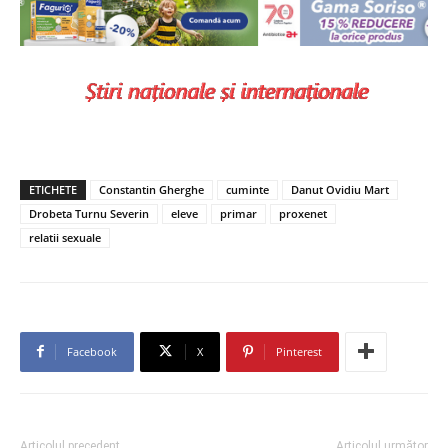
ETICHETE
Constantin Gherghe
cuminte
Danut Ovidiu Mart
Drobeta Turnu Severin
eleve
primar
proxenet
relatii sexuale
Facebook
X
Pinterest
Articolul precedent
Articolul următor