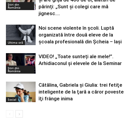
Știri din
părinți: „Sunt și colegi care mă
România
jignesc....
Noi scene violente în școli. Luptă
organizată între două eleve de la
școala profesională din Șcheia – Iași
Ultima oră
VIDEO! „Toate sunteți ale mele!”.
Arhidiaconul și elevele de la Seminar
Știri din
România
Cătălina, Gabriela şi Giulia: trei fetiţe
inteligente de la ţară a căror poveste
îţi frânge inima
Social