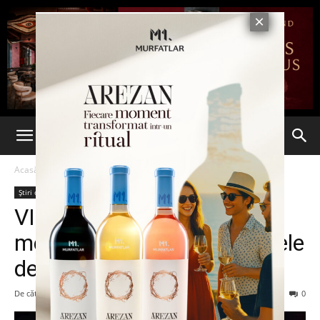
Acasă
Știri din România
Știri din România
Ultima oră
VIDEO! „Toate sunteți ale
mele!”. Arhidiaconul și elevele
de la Seminar
De către
Eva MIRON
-
16 martie 2023
433
0