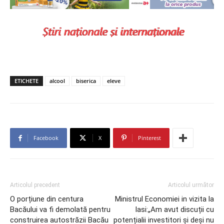
ETICHETE
alcool
biserica
eleve
Facebook
X
Pinterest
Articolul precedent
Articolul următor
O porțiune din centura
Ministrul Economiei in vizita la
Bacăului va fi demolată pentru
Iasi:„Am avut discuții cu
construirea autostrăzii Bacău
potențialii investitori și deși nu