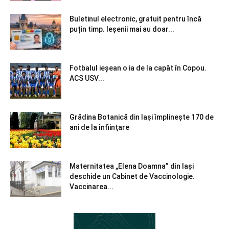
Buletinul electronic, gratuit pentru încă
puțin timp. Ieșenii mai au doar...
Fotbalul ieșean o ia de la capăt în Copou.
ACS USV...
Grădina Botanică din Iaşi împlineşte 170 de
ani de la înfiinţare
Maternitatea „Elena Doamna” din Iași
deschide un Cabinet de Vaccinologie.
Vaccinarea...