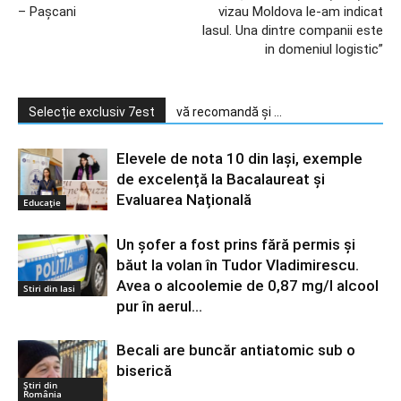
– Pașcani
vizau Moldova le-am indicat
Iasul. Una dintre companii este
in domeniul logistic”
Selecție exclusiv 7est
vă recomandă și ...
Elevele de nota 10 din Iași, exemple
de excelență la Bacalaureat și
Evaluarea Națională
Educație
Un șofer a fost prins fără permis și
băut la volan în Tudor Vladimirescu.
Avea o alcoolemie de 0,87 mg/l alcool
Stiri din Iasi
pur în aerul...
Becali are buncăr antiatomic sub o
biserică
Știri din
România