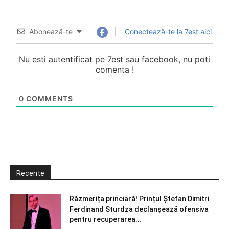
Abonează-te
Conectează-te la 7est aici
Nu esti autentificat pe 7est sau facebook, nu poti
comenta !
0
COMMENTS
Recente
Răzmerița princiară! Prințul Ștefan Dimitri
Ferdinand Sturdza declanșează ofensiva
pentru recuperarea...