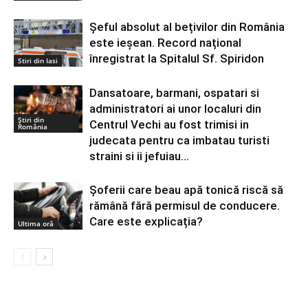
Șeful absolut al bețivilor din România
este ieșean. Record național
înregistrat la Spitalul Sf. Spiridon
Stiri din Iasi
Dansatoare, barmani, ospatari si
administratori ai unor localuri din
Știri din
Centrul Vechi au fost trimisi in
România
judecata pentru ca imbatau turisti
straini si ii jefuiau...
Şoferii care beau apă tonică riscă să
rămână fără permisul de conducere.
Care este explicația?
Ultima oră