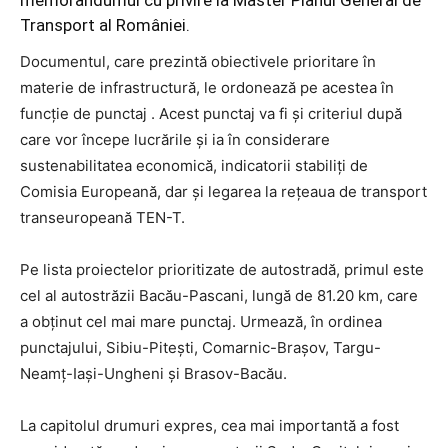
memorandumul cu privire la Master Planul General de
Transport al României.
Documentul, care prezintă obiectivele prioritare în
materie de infrastructură, le ordonează pe acestea în
funcţie de punctaj . Acest punctaj va fi şi criteriul după
care vor începe lucrările şi ia în considerare
sustenabilitatea economică, indicatorii stabiliţi de
Comisia Europeană, dar şi legarea la reţeaua de transport
transeuropeană TEN-T.
Pe lista proiectelor prioritizate de autostradă, primul este
cel al autostrăzii Bacău-Pascani, lungă de 81.20 km, care
a obţinut cel mai mare punctaj. Urmează, în ordinea
punctajului, Sibiu-Piteşti, Comarnic-Braşov, Targu-
Neamţ-Iaşi-Ungheni şi Brasov-Bacău.
La capitolul drumuri expres, cea mai importantă a fost