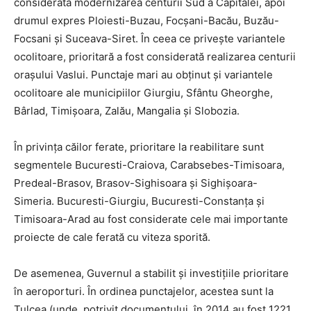
considerată modernizarea centurii Sud a Capitalei, apoi
drumul expres Ploiesti-Buzau, Focşani-Bacău, Buzău-
Focsani şi Suceava-Siret. În ceea ce priveşte variantele
ocolitoare, prioritară a fost considerată realizarea centurii
oraşului Vaslui. Punctaje mari au obţinut şi variantele
ocolitoare ale municipiilor Giurgiu, Sfântu Gheorghe,
Bârlad, Timişoara, Zalău, Mangalia şi Slobozia.
În privinţa căilor ferate, prioritare la reabilitare sunt
segmentele Bucuresti-Craiova, Carabsebes-Timisoara,
Predeal-Brasov, Brasov-Sighisoara şi Sighişoara-
Simeria. Bucuresti-Giurgiu, Bucuresti-Constanţa şi
Timisoara-Arad au fost considerate cele mai importante
proiecte de cale ferată cu viteza sporită.
De asemenea, Guvernul a stabilit şi investiţiile prioritare
în aeroporturi. În ordinea punctajelor, acestea sunt la
Tulcea (unde, potrivit documentului, în 2014 au fost 1221