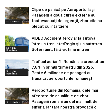
Clipe de panică pe Aeroportul Iași.
Pasagerii a două curse externe au
fost evacuați de urgență, zborurile au
Stiri din Iasi
plecat cu întârziere
VIDEO Accident feroviar la Tutova
între un tren InterRegio și un autotren.
Știri din
Șofer rănit, fără victime în tren
România
Traficul aerian în România a crescut cu
7,8% în primul trimestru din 2026.
Știri din
Peste 6 milioane de pasageri au
România
tranzitat aeroporturile românești
Aeroporturile din România, cele mai
afectate de anunlările de zbor:
Pasagerii români au cel mai mult de
Stiri din Iasi
suferit, iar țara noastră provoacă o