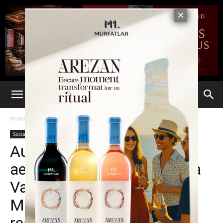
Acasă
Social
Social
Autostrada Bacău-Paşcani,
aeroportul Tulcea şi centura
Vasluiului, prioritare în
Master Plan. Cât ar costa