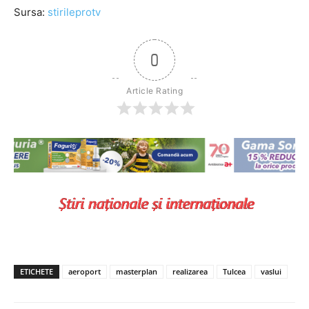
Sursa:
stirileprotv
0
Article Rating
ETICHETE
aeroport
masterplan
realizarea
Tulcea
vaslui