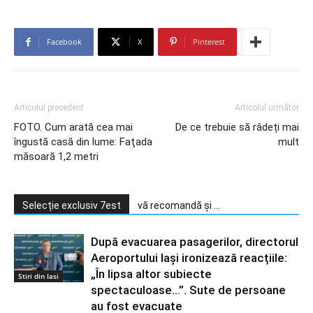
Facebook
X
Pinterest
Articolul precedent
Articolul următor
FOTO. Cum arată cea mai
De ce trebuie să râdeți mai
îngustă casă din lume: Faţada
mult
măsoară 1,2 metri
Selecție exclusiv 7est
vă recomandă și ...
După evacuarea pasagerilor, directorul
Aeroportului Iași ironizează reacțiile:
„În lipsa altor subiecte
Stiri din Iasi
spectaculoase…”. Sute de persoane
au fost evacuate