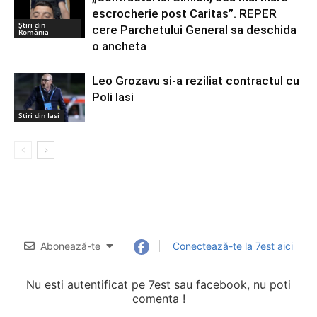
escrocherie post Caritas”. REPER
Știri din
cere Parchetului General sa deschida
România
o ancheta
Leo Grozavu si-a reziliat contractul cu
Poli Iasi
Stiri din Iasi
Abonează-te
Conectează-te la 7est aici
Nu esti autentificat pe 7est sau facebook, nu poti
comenta !