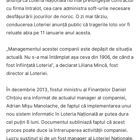
anunţa că Loteria Naţională nu mai prelungeşte contractul
cu firma Intralot, cea care administra soft-urile necesare
desfăşurării jocurilor de noroc. O zi mai târziu,
conducerea Loteriei anunţă public că tragerile loto vor fi
reluate abia pe 11 ianuarie anul acesta.
„Managementul acestei companii este depăşit de situaţia
actuală. Nu s-a mai întâmplat aşa ceva din 1906, de când a
fost înfiinţată Loteria”, a declarat Liliana Mincă, fost
director al Loteriei.
În decembrie 2013, fostul ministru al Finanţelor Daniel
Chiţoiu era informat de actualul manager al companiei,
Adrian Mişu Manolache, de faptul că implementarea unui
nou sistem informatic în Loteria Naţională ar putea dura
cel puţin 6 luni. Documentul subliniază faptul că acest
proces poate duce la întreruperea activităţii companiei.
Lucru susţinut şi de un fost manager al Loteriei Naţionale.