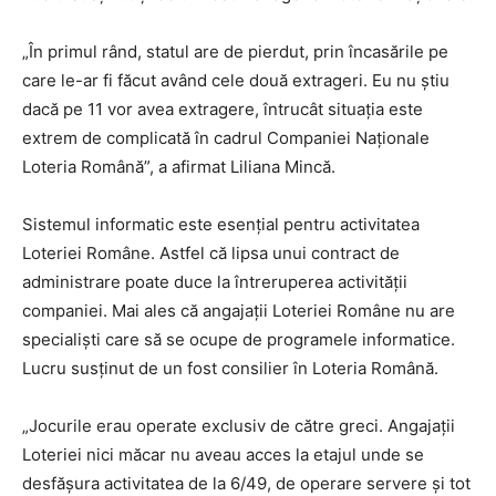
„În primul rând, statul are de pierdut, prin încasările pe
care le-ar fi făcut având cele două extrageri. Eu nu ştiu
dacă pe 11 vor avea extragere, întrucât situaţia este
extrem de complicată în cadrul Companiei Naţionale
Loteria Română”, a afirmat Liliana Mincă.
Sistemul informatic este esenţial pentru activitatea
Loteriei Române. Astfel că lipsa unui contract de
administrare poate duce la întreruperea activităţii
companiei. Mai ales că angajaţii Loteriei Române nu are
specialişti care să se ocupe de programele informatice.
Lucru susţinut de un fost consilier în Loteria Română.
„Jocurile erau operate exclusiv de către greci. Angajaţii
Loteriei nici măcar nu aveau acces la etajul unde se
desfăşura activitatea de la 6/49, de operare servere şi tot