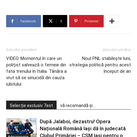
Facebook
X
Pinterest
Articolul precedent
Articolul următor
VIDEO. Momentul în care un
Noul PNL stabilește luni,
poliţist salvează o femeie din
strategia politică pentru acest
fata trenului în Italia. Tânăra a
început de an
vrut să se sinucidă din cauza
iubitului
Selecție exclusiv 7est
vă recomandă și ...
După Jalaboi, dezastru! Opera
Națională Română Iași dă în judecată
Clubul Primăriei – CSM Iași pentru o
Administratie