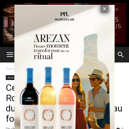
Acasă
Articole
Articole
Ceva e putred la Loteria
Română! Extragerile de
duminică și de joia viitoare au
fost anulate
De către
-
4 ianuarie 2015
82
0