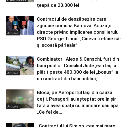
țeapă de 20.000 lei
Contractul de deszăpezire care
zguduie comuna Bârnova. Acuzații
directe privind implicarea consilierului
Articole
PSD George Tincu: „Cineva trebuie să-
și scoată pârleala”
Combinatorii Alexe & Canschi, furt din
bani publici! Consiliul Județean Iași a
plătit peste 480.000 de lei „bonus” la
Articole
un contract din bani publici,...
Blocaj pe Aeroportul Iași din cauza
ceții. Pasagerii au așteptat ore în șir
fără a avea spații cu mâncare sau apă:
Articole
„Ce fel de...
„Contractul lui Simion, cea mai mare