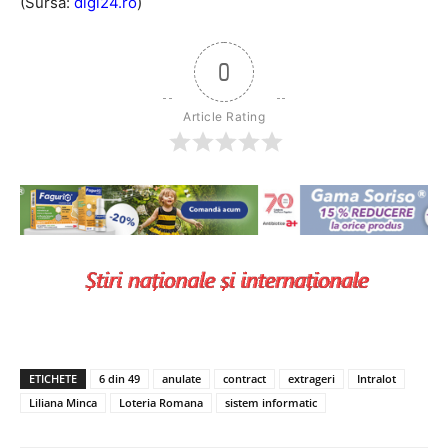
(Sursa:
digi24.ro
)
0
Article Rating
ETICHETE
6 din 49
anulate
contract
extrageri
Intralot
Liliana Minca
Loteria Romana
sistem informatic