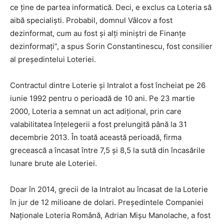
ce ţine de partea informatică. Deci, e exclus ca Loteria să
aibă specialişti. Probabil, domnul Vâlcov a fost
dezinformat, cum au fost şi alţi miniştri de Finanţe
dezinformaţi”, a spus Sorin Constantinescu, fost consilier
al preşedintelui Loteriei.
Contractul dintre Loterie şi Intralot a fost încheiat pe 26
iunie 1992 pentru o perioadă de 10 ani. Pe 23 martie
2000, Loteria a semnat un act adiţional, prin care
valabilitatea înţelegerii a fost prelungită până la 31
decembrie 2013. În toată această perioadă, firma
grecească a încasat între 7,5 şi 8,5 la sută din încasările
lunare brute ale Loteriei.
Doar în 2014, grecii de la Intralot au încasat de la Loterie
în jur de 12 milioane de dolari. Preşedintele Companiei
Naţionale Loteria Română, Adrian Mişu Manolache, a fost