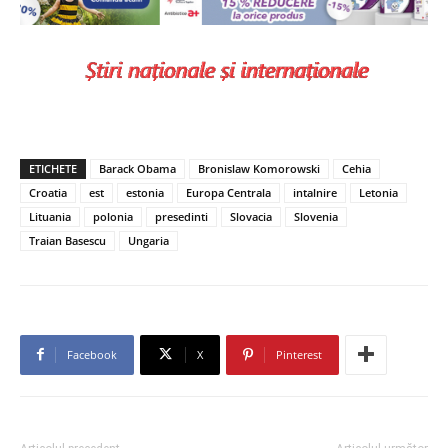
ETICHETE
Barack Obama
Bronislaw Komorowski
Cehia
Croatia
est
estonia
Europa Centrala
intalnire
Letonia
Lituania
polonia
presedinti
Slovacia
Slovenia
Traian Basescu
Ungaria
Facebook
X
Pinterest