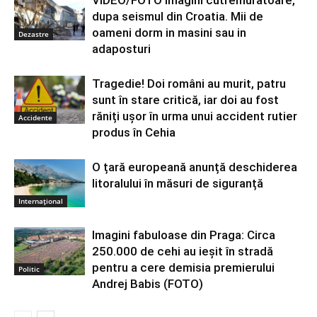
dupa seismul din Croatia. Mii de
oameni dorm in masini sau in
Dezastre
adaposturi
Tragedie! Doi români au murit, patru
sunt în stare critică, iar doi au fost
răniți ușor în urma unui accident rutier
Accidente
produs în Cehia
O țară europeană anunță deschiderea
litoralului în măsuri de siguranță
Internațional
Imagini fabuloase din Praga: Circa
250.000 de cehi au ieşit în stradă
pentru a cere demisia premierului
Politic
Andrej Babis (FOTO)