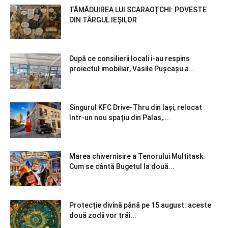
TĂMĂDUIREA LUI SCARAOȚCHI: POVESTE
DIN TÂRGUL IEȘILOR
După ce consilierii locali i-au respins
proiectul imobiliar, Vasile Pușcașu a...
Singurul KFC Drive-Thru din Iași, relocat
într-un nou spaţiu din Palas,...
Marea chivernisire a Tenorului Multitask:
Cum se cântă Bugetul la două...
Protecție divină până pe 15 august: aceste
două zodii vor trăi...