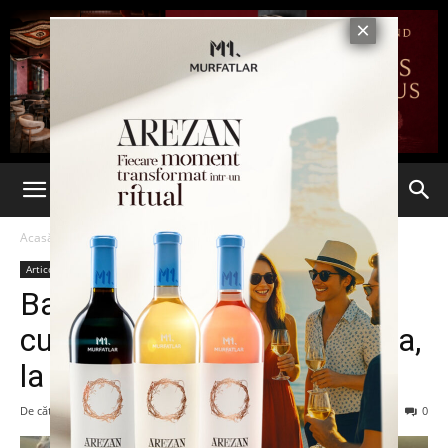
Acasă
Articole
Articole
Barack Obama se va întâlni
cu Traian Băsescu în Polonia,
la începutul lunii viitoare
De către
admin
-
26 mai 2014
87
0