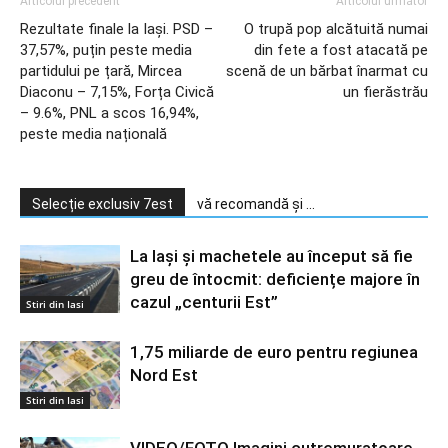
Articolul precedent
Articolul următor
Rezultate finale la Iași. PSD –
O trupă pop alcătuită numai
37,57%, puțin peste media
din fete a fost atacată pe
partidului pe țară, Mircea
scenă de un bărbat înarmat cu
Diaconu – 7,15%, Forța Civică
un fierăstrău
– 9.6%, PNL a scos 16,94%,
peste media națională
Selecție exclusiv 7est
vă recomandă și ...
La Iași și machetele au început să fie
greu de întocmit: deficiențe majore în
cazul „centurii Est”
Stiri din Iasi
1,75 miliarde de euro pentru regiunea
Nord Est
Stiri din Iasi
VIDEO/FOTO Imagini cutremuratoare,