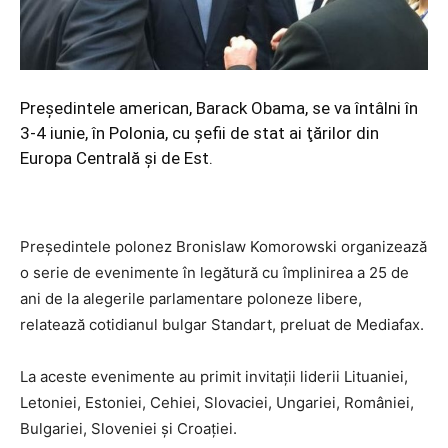
Preşedintele american, Barack Obama, se va întâlni în
3-4 iunie, în Polonia, cu şefii de stat ai ţărilor din
Europa Centrală şi de Est.
Preşedintele polonez Bronislaw Komorowski organizează
o serie de evenimente în legătură cu împlinirea a 25 de
ani de la alegerile parlamentare poloneze libere,
relatează cotidianul bulgar Standart, preluat de Mediafax.
La aceste evenimente au primit invitaţii liderii Lituaniei,
Letoniei, Estoniei, Cehiei, Slovaciei, Ungariei, României,
Bulgariei, Sloveniei şi Croaţiei.