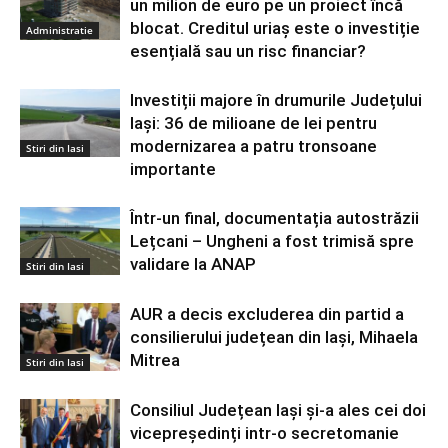
un milion de euro pe un proiect încă
blocat. Creditul uriaș este o investiție
Administratie
esențială sau un risc financiar?
Investiții majore în drumurile Județului
Iași: 36 de milioane de lei pentru
modernizarea a patru tronsoane
Stiri din Iasi
importante
Într-un final, documentația autostrăzii
Lețcani – Ungheni a fost trimisă spre
validare la ANAP
Stiri din Iasi
AUR a decis excluderea din partid a
consilierului județean din Iași, Mihaela
Mitrea
Stiri din Iasi
Consiliul Județean Iași și-a ales cei doi
vicepreședinți intr-o secretomanie