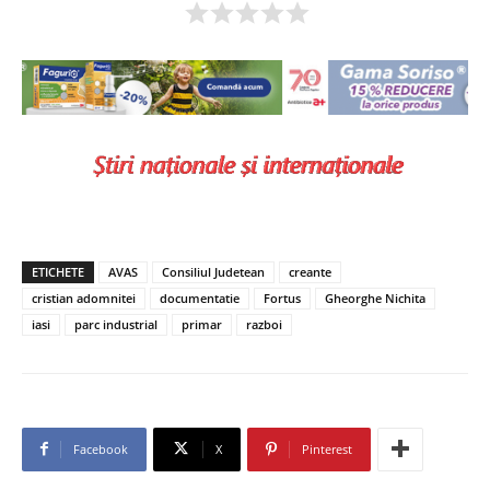
ETICHETE
AVAS
Consiliul Judetean
creante
cristian adomnitei
documentatie
Fortus
Gheorghe Nichita
iasi
parc industrial
primar
razboi
Facebook
X
Pinterest