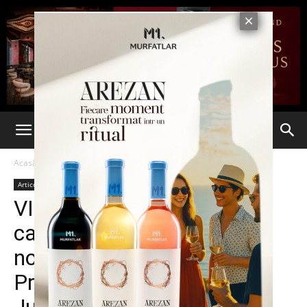
Acasă
Articole
Articole
VIDEO. Bătălii politice pe
cadavrul FORTUS Iași. „Ba
noi am fost primii!”, țipă
Primăria către Consiliul