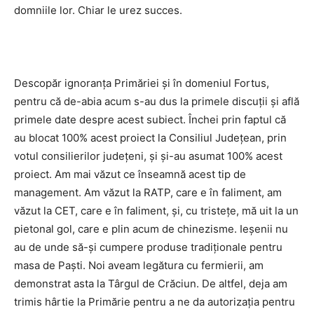
domniile lor. Chiar le urez succes.
Descopăr ignoranța Primăriei și în domeniul Fortus,
pentru că de-abia acum s-au dus la primele discuții și află
primele date despre acest subiect. Închei prin faptul că
au blocat 100% acest proiect la Consiliul Județean, prin
votul consilierilor județeni, și și-au asumat 100% acest
proiect. Am mai văzut ce înseamnă acest tip de
management. Am văzut la RATP, care e în faliment, am
văzut la CET, care e în faliment, și, cu tristețe, mă uit la un
pietonal gol, care e plin acum de chinezisme. Ieșenii nu
au de unde să-și cumpere produse tradiționale pentru
masa de Paști. Noi aveam legătura cu fermierii, am
demonstrat asta la Târgul de Crăciun. De altfel, deja am
trimis hârtie la Primărie pentru a ne da autorizația pentru