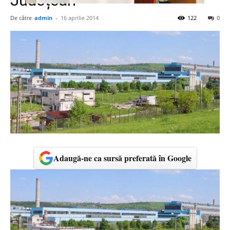
Județean
De către
admin
-
16 aprilie 2014
122
0
Adaugă-ne ca sursă preferată în Google