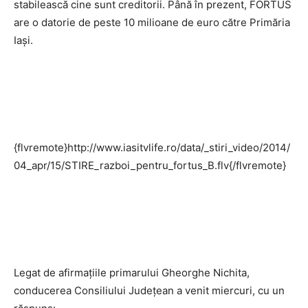
stabilească cine sunt creditorii. Până în prezent, FORTUS
are o datorie de peste 10 milioane de euro către Primăria
Iași.
{flvremote}http://www.iasitvlife.ro/data/_stiri_video/2014/
04_apr/15/STIRE_razboi_pentru_fortus_B.flv{/flvremote}
Legat de afirmațiile primarului Gheorghe Nichita,
conducerea Consiliului Județean a venit miercuri, cu un