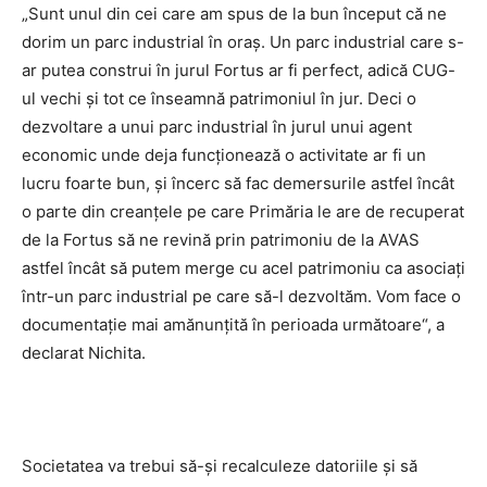
„Sunt unul din cei care am spus de la bun în­ceput că ne
dorim un parc in­dus­trial în oraş. Un parc industrial care s-
ar putea construi în jurul Fortus ar fi perfect, adică CUG-
ul vechi şi tot ce înseamnă patrimoniul în jur. Deci o
dezvoltare a unui parc industrial în jurul unui agent
economic unde deja funcţionează o activitate ar fi un
lucru foarte bun, şi încerc să fac demersurile astfel încât
o parte din creanţele pe care Primăria le are de recuperat
de la Fortus să ne revină prin patrimoniu de la AVAS
astfel încât să putem merge cu acel patrimoniu ca asociaţi
într-un parc in­dus­trial pe care să-l dez­vol­tăm. Vom face o
documentaţie mai amă­nunţită în perioada urmă­toare“, a
declarat Nichita.
Societatea va trebui să-și recalculeze datoriile și să