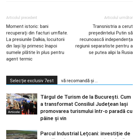
Articolul precedent
Articolul următor
Moment istoric: bani
Transnistria a cerut
recuperaţi din facturi umflate.
președintelui Putin să
La presiunile Dalkia, locuitorii
recunoască independența
din Iaşi îşi primesc înapoi
regiunii separatiste pentru a
sumele plătite în plus pentru
se putea alipi la Rusia
agent termic
Selecție exclusiv 7est
vă recomandă și ...
Târgul de Turism de la București. Cum
a transformat Consiliul Județean Iași
promovarea turismului într-o paradă cu
Articole
pâine și vin
Parcul Industrial Lețcani: investiție de