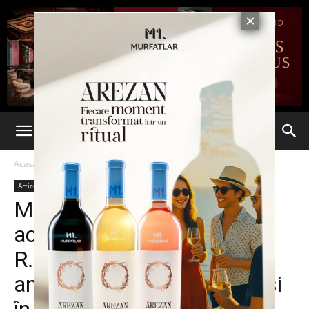
Acasă
Articole
Articole
McCain: ,,NATO trebuie să
accelereze aderarea
R.Moldova. Elemente
antirachetă sunt necesare şi