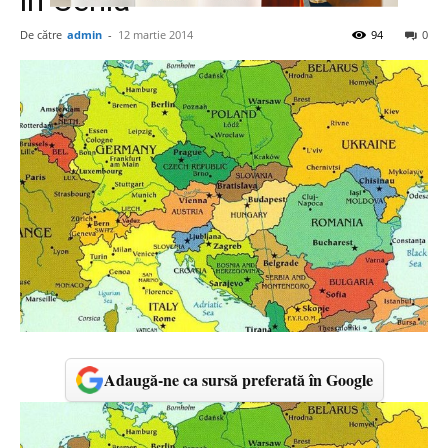
în Cehia”
De către
admin
-
12 martie 2014
94
0
Adaugă-ne ca sursă preferată în Google