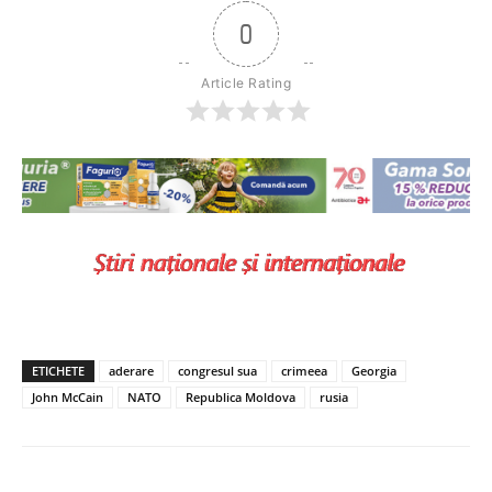
0
Article Rating
ETICHETE
aderare
congresul sua
crimeea
Georgia
John McCain
NATO
Republica Moldova
rusia