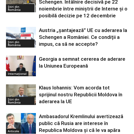
Schengen. Întâlnire decisivă pe 22
Știri din
noiembrie între miniștrii de Interne și o
România
posibilă decizie pe 12 decembrie
Austria „șantajează” UE cu aderarea la
Schengen a României. Ce condiții a
Știri din
impus, ca să ne accepte?
România
Georgia a semnat cererea de aderare
la Uniunea Europeană
Internațional
Klaus Iohannis: Vom acorda tot
sprijinul nostru Republicii Moldova în
Știri din
aderarea la UE
România
Ambasadorul Kremlinului avertizează
public că Rusia are interese în
Republica Moldova și că le va apăra
Articole