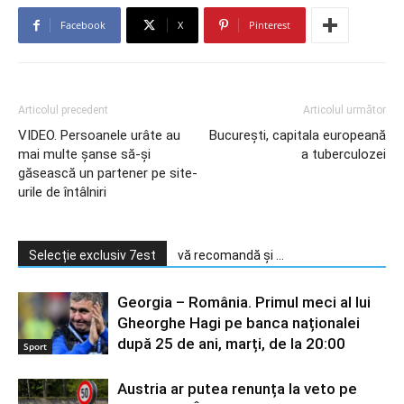
Facebook
X
Pinterest
Articolul precedent
Articolul următor
VIDEO. Persoanele urâte au
București, capitala europeană
mai multe şanse să-şi
a tuberculozei
găsească un partener pe site-
urile de întâlniri
Selecție exclusiv 7est
vă recomandă și ...
Georgia – România. Primul meci al lui
Gheorghe Hagi pe banca naționalei
după 25 de ani, marți, de la 20:00
Sport
Austria ar putea renunța la veto pe