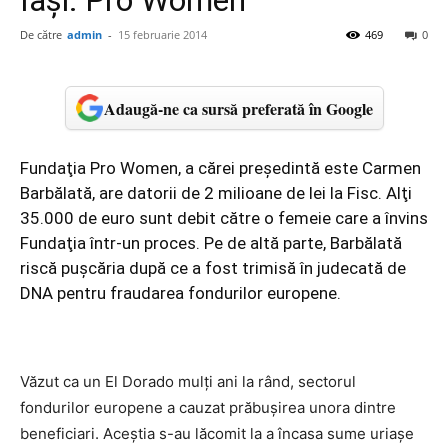
Iaşi: Pro Women
De către
admin
-
15 februarie 2014
469
0
Adaugă-ne ca sursă preferată în Google
Fundaţia Pro Women, a cărei preşedintă este Carmen
Barbălată, are datorii de 2 milioane de lei la Fisc. Alţi
35.000 de euro sunt debit către o femeie care a învins
Fundaţia într-un proces. Pe de altă parte, Barbălată
riscă puşcăria după ce a fost trimisă în judecată de
DNA pentru fraudarea fondurilor europene.
Văzut ca un El Dorado mulţi ani la rând, sectorul
fondurilor europene a cauzat prăbuşirea unora dintre
beneficiari. Aceştia s-au lăcomit la a încasa sume uriaşe