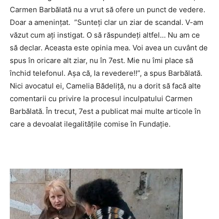
Carmen Barbălată nu a vrut să ofere un punct de vedere.
Doar a ameninţat. ”Sunteţi clar un ziar de scandal. V-am
văzut cum aţi instigat. O să răspundeţi altfel… Nu am ce
să declar. Aceasta este opinia mea. Voi avea un cuvânt de
spus în oricare alt ziar, nu în 7est. Mie nu îmi place să
închid telefonul. Aşa că, la revedere!!”, a spus Barbălată.
Nici avocatul ei, Camelia Bădeliţă, nu a dorit să facă alte
comentarii cu privire la procesul inculpatului Carmen
Barbălată. În trecut, 7est a publicat mai multe articole în
care a devoalat ilegalităţile comise în Fundaţie.