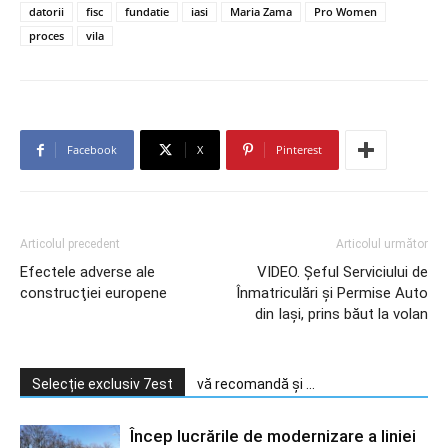
datorii
fisc
fundatie
iasi
Maria Zama
Pro Women
proces
vila
Facebook
X
Pinterest
Articolul precedent
Articolul următor
Efectele adverse ale
VIDEO. Şeful Serviciului de
construcţiei europene
Înmatriculări şi Permise Auto
din Iași, prins băut la volan
Selecție exclusiv 7est
vă recomandă și ...
Încep lucrările de modernizare a liniei