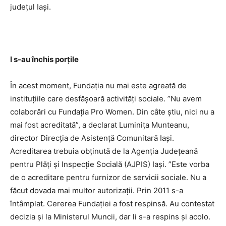
judeţul Iaşi.
I s-au închis porţile
În acest moment, Fundaţia nu mai este agreată de
instituţiile care desfăşoară activităţi sociale. ”Nu avem
colaborări cu Fundaţia Pro Women. Din câte ştiu, nici nu a
mai fost acreditată”, a declarat Luminiţa Munteanu,
director Direcţia de Asistenţă Comunitară Iaşi.
Acreditarea trebuia obţinută de la Agenţia Judeţeană
pentru Plăţi şi Inspecţie Socială (AJPIS) Iaşi. ”Este vorba
de o acreditare pentru furnizor de servicii sociale. Nu a
făcut dovada mai multor autorizaţii. Prin 2011 s-a
întâmplat. Cererea Fundaţiei a fost respinsă. Au contestat
decizia şi la Ministerul Muncii, dar li s-a respins şi acolo.