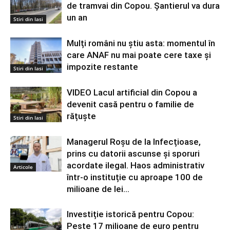
de tramvai din Copou. Șantierul va dura
un an
Stiri din Iasi
Mulți români nu știu asta: momentul în
care ANAF nu mai poate cere taxe și
impozite restante
Stiri din Iasi
VIDEO Lacul artificial din Copou a
devenit casă pentru o familie de
rățuște
Stiri din Iasi
Managerul Roșu de la Infecțioase,
prins cu datorii ascunse și sporuri
acordate ilegal. Haos administrativ
Articole
într-o instituție cu aproape 100 de
milioane de lei...
Investiție istorică pentru Copou:
Peste 17 milioane de euro pentru