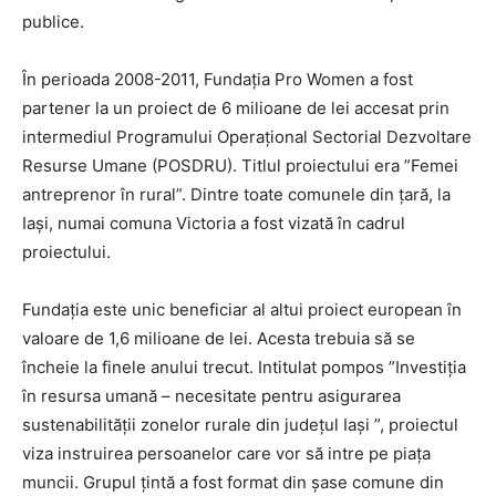
publice.
În perioada 2008-2011, Fundaţia Pro Women a fost
partener la un proiect de 6 milioane de lei accesat prin
intermediul Programului Operaţional Sectorial Dezvoltare
Resurse Umane (POSDRU). Titlul proiectului era ”Femei
antreprenor în rural”. Dintre toate comunele din ţară, la
Iaşi, numai comuna Victoria a fost vizată în cadrul
proiectului.
Fundaţia este unic beneficiar al altui proiect european în
valoare de 1,6 milioane de lei. Acesta trebuia să se
încheie la finele anului trecut. Intitulat pompos ”Investiţia
în resursa umană – necesitate pentru asigurarea
sustenabilităţii zonelor rurale din judeţul Iaşi ”, proiectul
viza instruirea persoanelor care vor să intre pe piaţa
muncii. Grupul ţintă a fost format din şase comune din