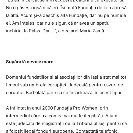
Nu o găsesc însă nicăieri. Îşi mută Fundaţia de la o adresă
la alta. Acum şi-a deschis altă Fundaţie, dar nu pe numele
ei. Am înţeles, dar nu e sigur, că ar avea un spaţiu
închiriat la Palas. Dar… ”, a declarat Maria Zamă.
Supărată nevoie mare
Domeniul fundaţiilor şi al asociaţiilor din Iaşi a stat mai tot
timpul sub umbrela corupţiei. Judecată pentru cazuri de
corupţie, Barbălată pare că se încadrează în acest tipar.
A înfiinţat în anul 2000 Fundaţia Pro Women, prin
intermediul căreia a comis mai multe ilegalităţi. Acum
este judecată de magistraţii de la Tribunalul Iaşi pentru că
a folosit ilegal fonduri europene. Contactată telefonic,