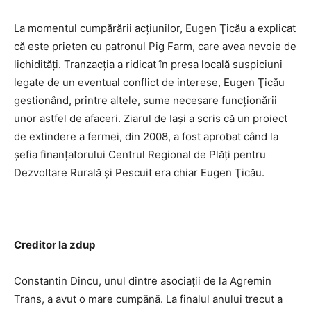
La momentul cumpărării acţiunilor, Eugen Ţicău a explicat
că este prieten cu patronul Pig Farm, care avea nevoie de
lichidităţi. Tranzacţia a ridicat în presa locală suspiciuni
legate de un eventual conflict de interese, Eugen Ţicău
gestionând, printre altele, sume necesare funcţionării
unor astfel de afaceri. Ziarul de Iaşi a scris că un proiect
de extindere a fermei, din 2008, a fost aprobat când la
şefia finanţatorului Centrul Regional de Plăţi pentru
Dezvoltare Rurală şi Pescuit era chiar Eugen Ţicău.
Creditor la zdup
Constantin Dincu, unul dintre asociaţii de la Agremin
Trans, a avut o mare cumpănă. La finalul anului trecut a