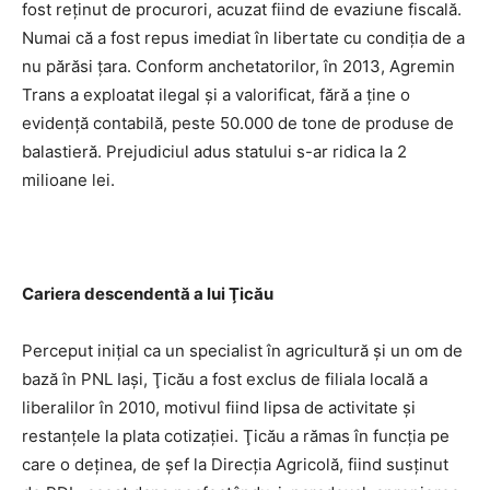
fost reţinut de procurori, acuzat fiind de evaziune fiscală.
Numai că a fost repus imediat în libertate cu condiţia de a
nu părăsi ţara. Conform anchetatorilor, în 2013, Agremin
Trans a exploatat ilegal şi a valorificat, fără a ţine o
evidenţă contabilă, peste 50.000 de tone de produse de
balastieră. Prejudiciul adus statului s-ar ridica la 2
milioane lei.
Cariera descendentă a lui Ţicău
Perceput iniţial ca un specialist în agricultură şi un om de
bază în PNL Iaşi, Ţicău a fost exclus de filiala locală a
liberalilor în 2010, motivul fiind lipsa de activitate şi
restanţele la plata cotizaţiei. Ţicău a rămas în funcţia pe
care o deţinea, de şef la Direcţia Agricolă, fiind susţinut