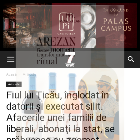
Acasă
Articole
Articole
Fiul lui Ţicău, înglodat în
datorii şi executat silit.
Afacerile unei familii de
liberali, abonaţi la stat, se