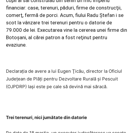
copii ai săi construiau din senin un mic imperiu
financiar: case, terenuri, păduri, firme de construcţii,
comerţ, fermă de porci. Acum, fiului Radu Ştefan i se
scot la vânzare trei terenuri pentru o datorie de
79.000 de lei. Executarea vine la cererea unei firme din
Botoşani, al cărei patron a fost reţinut pentru
evaziune.
Declaraţia de avere a lui Eugen Ţicău, director la Oficiul
Judeţean de Plăţi pentru Dezvoltare Rurală şi Pescuit
(OJPDRP) Iaşi este pe cale să devină mai săracă.
Trei terenuri, nici jumătate din datorie
Pe data de 18 martie, un executor judecătoresc va scoate