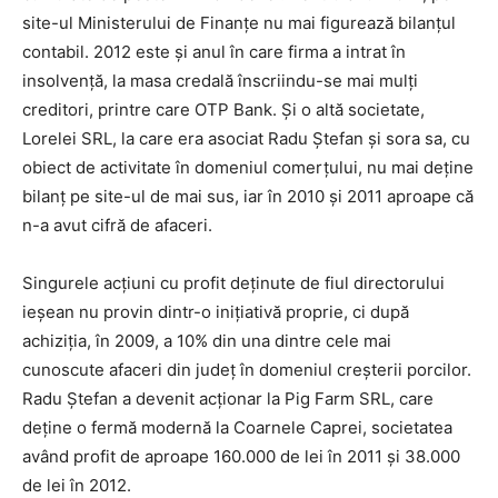
site-ul Ministerului de Finanţe nu mai figurează bilanţul
contabil. 2012 este şi anul în care firma a intrat în
insolvenţă, la masa credală înscriindu-se mai mulţi
creditori, printre care OTP Bank. Şi o altă societate,
Lorelei SRL, la care era asociat Radu Ştefan şi sora sa, cu
obiect de activitate în domeniul comerţului, nu mai deţine
bilanţ pe site-ul de mai sus, iar în 2010 şi 2011 aproape că
n-a avut cifră de afaceri.
Singurele acţiuni cu profit deţinute de fiul directorului
ieşean nu provin dintr-o iniţiativă proprie, ci după
achiziţia, în 2009, a 10% din una dintre cele mai
cunoscute afaceri din judeţ în domeniul creşterii porcilor.
Radu Ştefan a devenit acţionar la Pig Farm SRL, care
deţine o fermă modernă la Coarnele Caprei, societatea
având profit de aproape 160.000 de lei în 2011 şi 38.000
de lei în 2012.