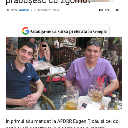
prăbuşesc cu zgomot
De către
admin
-
26 februarie 2014
724
0
Adaugă-ne ca sursă preferată în Google
În primul său mandat la APDRP, Eugen Ţicău şi cei doi