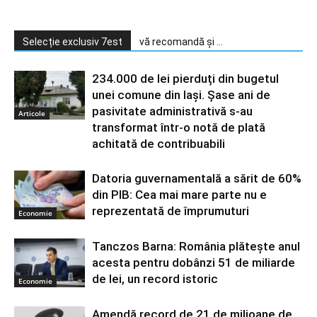
Selecție exclusiv 7est
vă recomandă și ...
234.000 de lei pierduți din bugetul
unei comune din Iași. Șase ani de
pasivitate administrativă s-au
Articole
transformat într-o notă de plată
achitată de contribuabili
Datoria guvernamentală a sărit de 60%
din PIB: Cea mai mare parte nu e
reprezentată de împrumuturi
Economie
Tanczos Barna: România plătește anul
acesta pentru dobânzi 51 de miliarde
de lei, un record istoric
Economie
Amendă record de 21 de milioane de