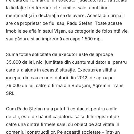
la licitaţie trei terenuri ale familiei sale, unul fiind
menţionat şi în declaraţia sa de avere. Acesta din urmă îl
are ca proprietar pe fiul său, Radu Ştefan. Toate aceste
imobile se află în satul Vişan, au categoria de folosinţă vie
sau pădure şi au împreună aproape 1.500 mp.
Suma totală solicitată de executor este de aproape
35.000 de lei, nici jumătate din cuantumul datoriei pentru
care s-a ajuns în această situaţie. Executarea silită a
început din cauza unei datorii din 2012, de aproape
79.000 de lei, către o firmă din Botoşani, Agremin Trans
SRL.
Cum Radu Ştefan nu a putut fi contactat pentru a afla
detalii, este de bănuit ca datoria să se fi înregistrat de
către una dintre firmele sale, cu obiect de activitate în
domeniul construcţiilor. Pe această societate – într-un