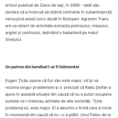
articol publicat de Ziarul de Iaşi, în 2009 – tatăl său
declara că a încercat să obţină contracte în subantrepriză,
nereuşind acest lucru decât în Botoşani. Agremin Trans
are ca obiect de activitate extracţia pietrişului, nisipului,
argilei şi caolinului, deţinând o balastieră pe malul
Siretului.
Un patron din handbal l-ar fi falimentat
Eugen Ţicău spune că fiul său este major, că îşi va
rezolva singur problemele şi a precizat că Radu Ştefan a
ajuns în această situaţie din cauză că nu a putut recupera
sumele ce-i trebuiau achitate de alte societăţi. ”Este
problema lui, este major. El a deschis o firmă care a intrat
în insolvenţă din cauză că nu i s-a plătit. Unul Paleu de la