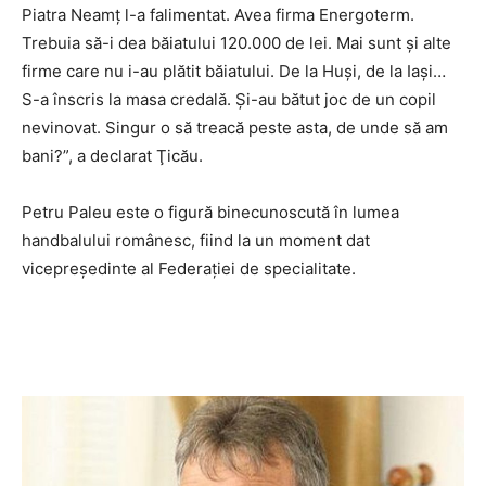
Piatra Neamţ l-a falimentat. Avea firma Energoterm.
Trebuia să-i dea băiatului 120.000 de lei. Mai sunt şi alte
firme care nu i-au plătit băiatului. De la Huşi, de la Iaşi…
S-a înscris la masa credală. Şi-au bătut joc de un copil
nevinovat. Singur o să treacă peste asta, de unde să am
bani?”, a declarat Ţicău.
Petru Paleu este o figură binecunoscută în lumea
handbalului românesc, fiind la un moment dat
vicepreşedinte al Federaţiei de specialitate.