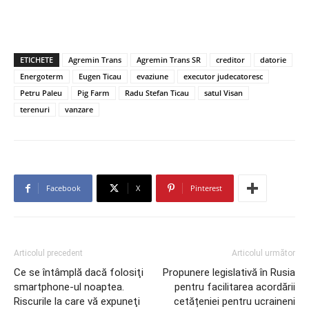
ETICHETE
Agremin Trans
Agremin Trans SR
creditor
datorie
Energoterm
Eugen Ticau
evaziune
executor judecatoresc
Petru Paleu
Pig Farm
Radu Stefan Ticau
satul Visan
terenuri
vanzare
Facebook
X
Pinterest
Articolul precedent
Articolul următor
Ce se întâmplă dacă folosiţi
Propunere legislativă în Rusia
smartphone-ul noaptea.
pentru facilitarea acordării
Riscurile la care vă expuneţi
cetățeniei pentru ucraineni