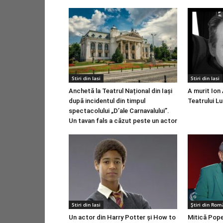
Stiri din Iasi
Stiri din Iasi
Anchetă la Teatrul Național din Iași
A murit Ion
după incidentul din timpul
Teatrului Lu
spectacolului „D’ale Carnavalului”.
Un tavan fals a căzut peste un actor
Stiri din Iasi
Știri din Rom
Un actor din Harry Potter și How to
Mitică Pope