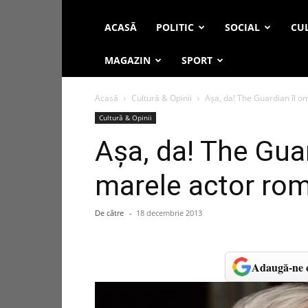
ACASĂ
POLITIC
SOCIAL
CUL
MAGAZIN
SPORT
Acasă
Cultură & Opinii
Așa, da! The Guardian îl
Cultură & Opinii
Așa, da! The Gua
marele actor r
De către
-
18 decembrie 2013
Adaugă-ne c