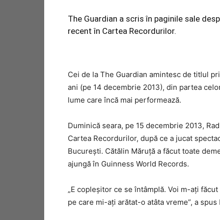
The Guardian a scris în paginile sale desp
recent în Cartea Recordurilor.
Cei de la The Guardian amintesc de titlul pr
ani (pe 14 decembrie 2013), din partea celor
lume care încă mai performează.
Duminică seara, pe 15 decembrie 2013, Radu B
Cartea Recordurilor, după ce a jucat spectac
Bucureşti. Cătălin Măruţă a făcut toate dem
ajungă în Guinness World Records.
„E copleşitor ce se întâmplă. Voi m-aţi făcut
pe care mi-aţi arătat-o atâta vreme”, a spus R