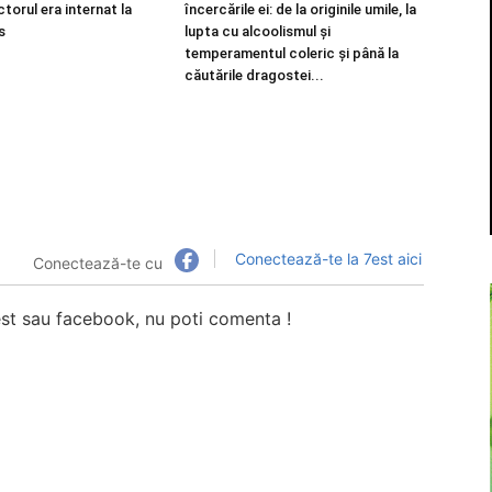
ctorul era internat la
încercările ei: de la originile umile, la
s
lupta cu alcoolismul și
temperamentul coleric și până la
căutările dragostei...
Conectează-te la 7est aici
Conectează-te cu
7est sau facebook, nu poti comenta !