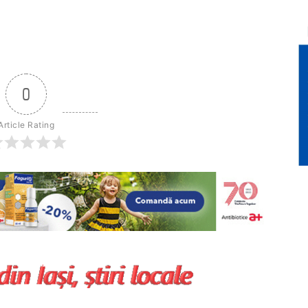
0
Article Rating