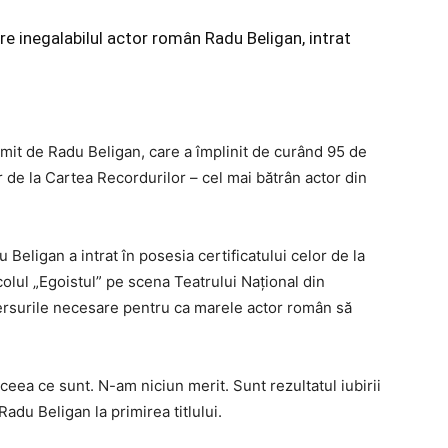
re inegalabilul actor român Radu Beligan, intrat
imit de Radu Beligan, care a împlinit de curând 95 de
 de la Cartea Recordurilor – cel mai bătrân actor din
eligan a intrat în posesia certificatului celor de la
olul „Egoistul” pe scena Teatrului Naţional din
ersurile necesare pentru ca marele actor român să
 ceea ce sunt. N-am niciun merit. Sunt rezultatul iubirii
adu Beligan la primirea titlului.