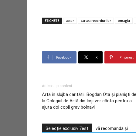
ETICHETE
actor
cartea recordurilor
omagiu
Facebook
X
Pinterest
Articolul precedent
Arta în slujba carității. Bogdan Ota şi pianişti d
la Colegiul de Artă din Iaşi vor cânta pentru a
ajuta doi copii grav bolnavi
Selecție exclusiv 7est
vă recomandă și ...