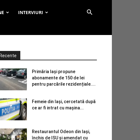
NE
INTERVIURI
Recente
Primăria Iași propune
abonamente de 150 de lei
pentru parcările rezidențiale....
Femeie din Iași, cercetată după
ce ar fi intrat cu mașina...
Restaurantul Odeon din Iași,
închis de ISU și amendat cu