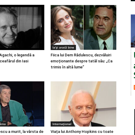
Ia'și arată bine
 Agachi, o legendă a
Fiica lui Dem Rădulescu, dezvăluiri
ceafărul din Iasi
emoționante despre tatăl său: „Ca
trimis în altă lume”
ânia
Internațional
scu a murit, la vârsta de
Viața lui Anthony Hopkins cu toate