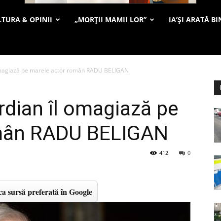
TURA & OPINII
„MORȚII MAMII LOR”
IA’ȘI ARATĂ BI
 omagiază pe marele actor român RADU BELIGAN
rdian îl omagiază pe
omân RADU BELIGAN
412
0
a sursă preferată în Google