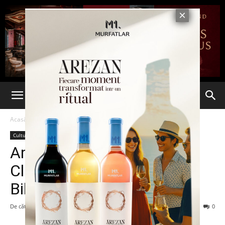
Acasă
Cultură & Opinii
Cultură & Opinii
American Corner’s Movie
Club. „Cetățeanul Kane”, la
Biblioteca Județeană Iași
De către
-
3 decembrie 2013
160
0