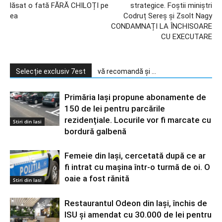
lăsat o fată FĂRĂ CHILOȚI pe
strategice. Foștii miniștri
ea
Codruț Sereș și Zsolt Nagy
CONDAMNAȚI LA ÎNCHISOARE
CU EXECUTARE
Selecție exclusiv 7est
vă recomandă și ...
Primăria Iași propune abonamente de
150 de lei pentru parcările
rezidențiale. Locurile vor fi marcate cu
Stiri din Iasi
bordură galbenă
Femeie din Iași, cercetată după ce ar
fi intrat cu mașina într-o turmă de oi. O
oaie a fost rănită
Stiri din Iasi
Restaurantul Odeon din Iași, închis de
ISU și amendat cu 30.000 de lei pentru