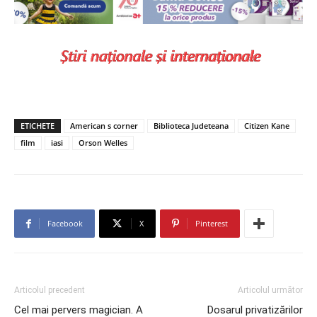
ETICHETE
American s corner
Biblioteca Judeteana
Citizen Kane
film
iasi
Orson Welles
Facebook
X
Pinterest
Articolul precedent
Articolul următor
Cel mai pervers magician. A
Dosarul privatizărilor