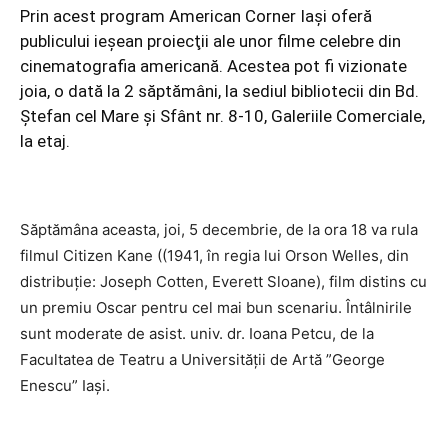
Prin acest program American Corner Iaşi oferă
publicului ieşean proiecţii ale unor filme celebre din
cinematografia americană. Acestea pot fi vizionate
joia, o dată la 2 săptămâni, la sediul bibliotecii din Bd.
Ştefan cel Mare şi Sfânt nr. 8-10, Galeriile Comerciale,
la etaj.
Săptămâna aceasta, joi, 5 decembrie, de la ora 18 va rula
filmul Citizen Kane ((1941, în regia lui Orson Welles, din
distribuţie: Joseph Cotten, Everett Sloane), film distins cu
un premiu Oscar pentru cel mai bun scenariu. Întâlnirile
sunt moderate de asist. univ. dr. Ioana Petcu, de la
Facultatea de Teatru a Universităţii de Artă ”George
Enescu” Iaşi.