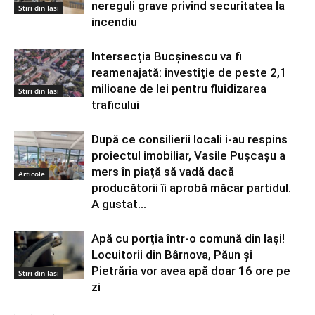
nereguli grave privind securitatea la
Stiri din Iasi
incendiu
Intersecția Bucșinescu va fi
reamenajată: investiție de peste 2,1
milioane de lei pentru fluidizarea
Stiri din Iasi
traficului
După ce consilierii locali i-au respins
proiectul imobiliar, Vasile Pușcașu a
mers în piață să vadă dacă
Articole
producătorii îi aprobă măcar partidul.
A gustat...
Apă cu porția într-o comună din Iași!
Locuitorii din Bârnova, Păun și
Pietrăria vor avea apă doar 16 ore pe
Stiri din Iasi
zi