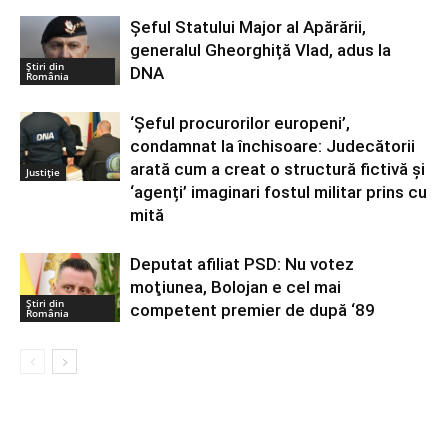
Șeful Statului Major al Apărării,
generalul Gheorghiță Vlad, adus la
Știri din
DNA
România
‘Șeful procurorilor europeni’,
condamnat la închisoare: Judecătorii
arată cum a creat o structură fictivă și
Justiție
‘agenți’ imaginari fostul militar prins cu
mită
Deputat afiliat PSD: Nu votez
moţiunea, Bolojan e cel mai
Știri din
competent premier de după ‘89
România