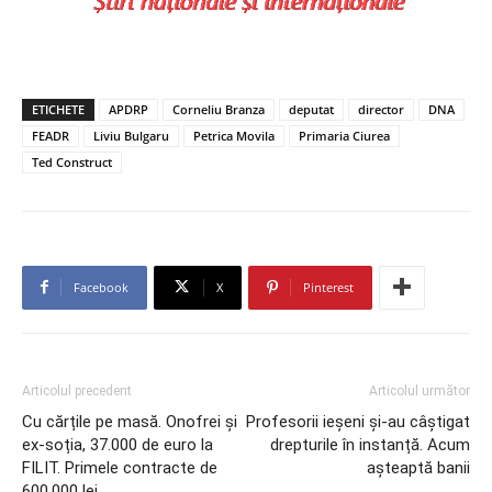
ETICHETE
APDRP
Corneliu Branza
deputat
director
DNA
FEADR
Liviu Bulgaru
Petrica Movila
Primaria Ciurea
Ted Construct
Facebook
X
Pinterest
Articolul precedent
Articolul următor
Cu cărțile pe masă. Onofrei și
Profesorii ieșeni și-au câștigat
ex-soția, 37.000 de euro la
drepturile în instanță. Acum
FILIT. Primele contracte de
așteaptă banii
600.000 lei