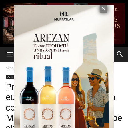
Acasă
Articole
Articole
Proiectele de milioane de
euro de la APDRP înecate în
corupţie. Lupu, Brânză şi
Movilă s-au înregistrat unii pe