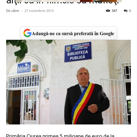
alţii ca în filmele cu mafioţi
De către
-
27 noiembrie 2013
347
0
Adaugă-ne ca sursă preferată în Google
Primăria Ciurea primea 5 milioane de euro de la