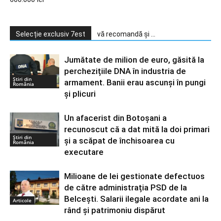
Selecție exclusiv 7est
vă recomandă și ...
Jumătate de milion de euro, găsită la
perchezițiile DNA în industria de
Știri din
armament. Banii erau ascunși în pungi
România
și plicuri
Un afacerist din Botoșani a
recunoscut că a dat mită la doi primari
Știri din
și a scăpat de închisoarea cu
România
executare
Milioane de lei gestionate defectuos
de către administrația PSD de la
Belcești. Salarii ilegale acordate ani la
Articole
rând și patrimoniu dispărut