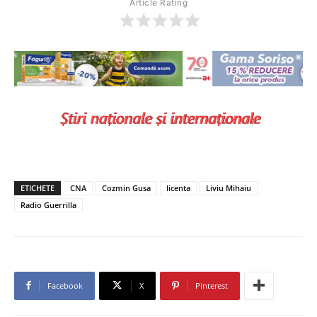
Article Rating
ETICHETE
CNA
Cozmin Gusa
licenta
Liviu Mihaiu
Radio Guerrilla
Facebook
X
Pinterest