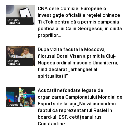
CNA cere Comisiei Europene o
investigație oficială a rețelei chineze
Știri din
TikTok pentru că a permis campania
România
politică a lui Călin Georgescu, în ciuda
propriilor...
Dupa vizita facuta la Moscova,
filorusul Dorel Visan a primit la Cluj-
Știri din
Napoca ordinul masonic Umaniterra,
România
fiind declarat „arhanghel al
spiritualitatii”
Acuzații nefondate legate de
organizarea Campionatului Mondial de
Esports de la Iași:„Nu vă ascundem
Articole
faptul că reprezentantul Rusiei în
board-ul IESF, cetățeanul rus
Constantine...