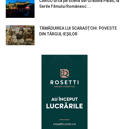
CARGO urcă pe scena din Grădina Palas, la
Serile Filmului Românesc:...
TĂMĂDUIREA LUI SCARAOȚCHI: POVESTE
DIN TÂRGUL IEȘILOR