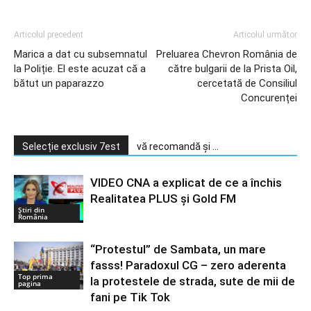
Articolul precedent
Articolul următor
Marica a dat cu subsemnatul
Preluarea Chevron România de
la Poliție. El este acuzat că a
către bulgarii de la Prista Oil,
bătut un paparazzo
cercetată de Consiliul
Concurenței
Selecție exclusiv 7est
vă recomandă și ...
VIDEO CNA a explicat de ce a închis
Realitatea PLUS și Gold FM
Știri din
România
“Protestul” de Sambata, un mare
fasss! Paradoxul CG – zero aderenta
Top prima
la protestele de strada, sute de mii de
pagina
fani pe Tik Tok