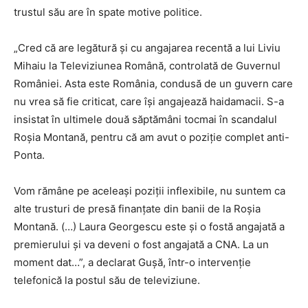
trustul său are în spate motive politice.
„Cred că are legătură şi cu angajarea recentă a lui Liviu
Mihaiu la Televiziunea Română, controlată de Guvernul
României. Asta este România, condusă de un guvern care
nu vrea să fie criticat, care îşi angajează haidamacii. S-a
insistat în ultimele două săptămâni tocmai în scandalul
Roșia Montană, pentru că am avut o poziţie complet anti-
Ponta.
Vom rămâne pe aceleaşi poziţii inflexibile, nu suntem ca
alte trusturi de presă finanţate din banii de la Roşia
Montană. (…) Laura Georgescu este şi o fostă angajată a
premierului şi va deveni o fost angajată a CNA. La un
moment dat…”, a declarat Guşă, într-o intervenţie
telefonică la postul său de televiziune.