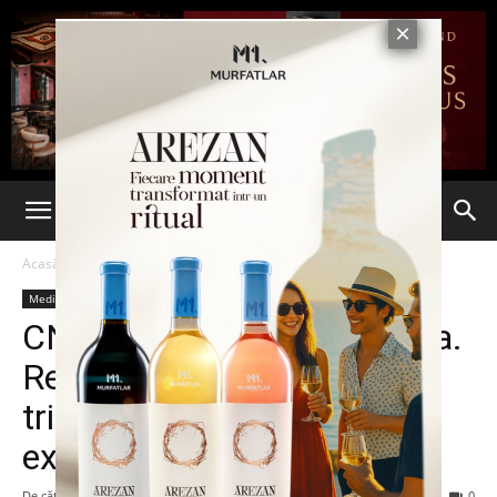
Acasă
Media
Media
CNA a închis Radio Guerrilla.
Remus Cernea: O zi foarte
tristă pentru libertatea de
expresie în România
De către
-
19 septembrie 2013
168
0