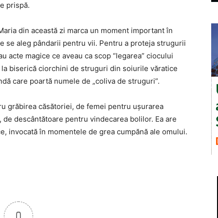
pe prispă.
. Maria din această zi marca un moment important în
re se aleg pândarii pentru vii. Pentru a proteja strugurii
u acte magice ce aveau ca scop “legarea” ciocului
la biserică ciorchini de struguri din soiurile văratice
ndă care poartă numele de „coliva de struguri”.
u grăbirea căsătoriei, de femei pentru uşurarea
, de descântă­toare pentru vindecarea bolilor. Ea are
itice, invocată în momentele de grea cumpănă ale omului.
0