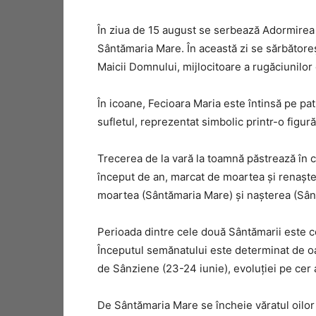
În ziua de 15 august se serbează Adormirea
Sântămaria Mare. În această zi se sărbătoreșt
Maicii Domnului, mijlocitoare a rugăciunilor 
În icoane, Fecioara Maria este întinsă pe pat,
sufletul, reprezentat simbolic printr-o figură
Trecerea de la vară la toamnă păstrează în 
început de an, marcat de moartea şi renaşt
moartea (Sântămaria Mare) şi naşterea (Sân
Perioada dintre cele două Sântămarii este 
Începutul semănatului este determinat de o
de Sânziene (23-24 iunie), evoluţiei pe cer 
De Sântămaria Mare se încheie văratul oilor l