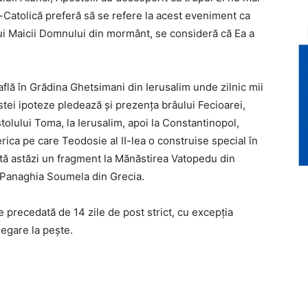
Catolică preferă să se refere la acest eveniment ca
lui Maicii Domnului din mormânt, se consideră că Ea a
flă în Grădina Ghetsimani din Ierusalim unde zilnic mii
estei ipoteze pledează şi prezenţa brâului Fecioarei,
tolului Toma, la Ierusalim, apoi la Constantinopol,
erica pe care Teodosie al II-lea o construise special în
stă astăzi un fragment la Mănăstirea Vatopedu din
a Panaghia Soumela din Grecia.
precedată de 14 zile de post strict, cu excepţia
legare la peşte.