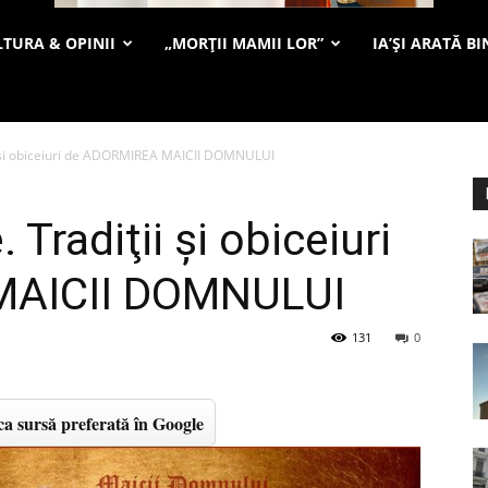
TURA & OPINII
„MORȚII MAMII LOR”
IA’ȘI ARATĂ BI
 şi obiceiuri de ADORMIREA MAICII DOMNULUI
Tradiţii şi obiceiuri
MAICII DOMNULUI
131
0
a sursă preferată în Google