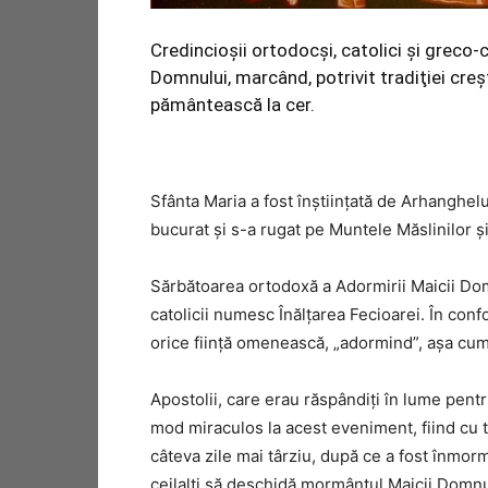
Credincioşii ortodocşi, catolici şi greco-
Domnului, marcând, potrivit tradiţiei creş
pământească la cer.
Sfânta Maria a fost înştiinţată de Arhanghelul
bucurat şi s-a rugat pe Muntele Măslinilor şi 
Sărbătoarea ortodoxă a Adormirii Maicii Do
catolicii numesc Înălţarea Fecioarei. În con
orice fiinţă omenească, „adormind”, aşa cum 
Apostolii, care erau răspândiţi în lume pent
mod miraculos la acest eveniment, fiind cu t
câteva zile mai târziu, după ce a fost înmorm
ceilalţi să deschidă mormântul Maicii Domnul