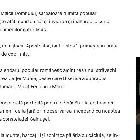
 Maicii Domnului, sărbătoare numită popular
e atât moartea cât și învierea și înălțarea la cer a
oamenilor către Iisus.
 în mijlocul Apostolilor, iar Hristos îi primește în brațe
 de copil mic.
calendarul popular românesc amintirea unui străvechi
erea Zeiţei Mumă, peste care Biserica a suprapus
tămaria Mică) Fecioarei Maria.
considerată perfectă pentru semănăturile de toamnă.
amenii de la ţară prin observarea, începând cu noaptea
a constelaţiei Găinuşei.
a munte, bărbaţii îşi schimbă pălăria cu căciulă, se in­