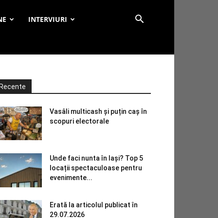
NE
INTERVIURI
Recente
Vasâli multicash și puțin caș în
scopuri electorale
Unde faci nunta în Iași? Top 5
locații spectaculoase pentru
evenimente...
Erată la articolul publicat în
29.07.2026