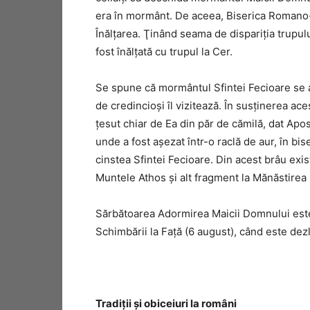
era în mormânt. De aceea, Biserica Romano-
Înălţarea. Ţinând seama de dispariţia trupu
fost înălţată cu trupul la Cer.
Se spune că mormântul Sfintei Fecioare se a
de credincioşi îl vizitează. În susţinerea ac
ţesut chiar de Ea din păr de cămilă, dat Apos
unde a fost aşezat într-o raclă de aur, în bis
cinstea Sfintei Fecioare. Din acest brâu exi
Muntele Athos şi alt fragment la Mănăstire
Sărbătoarea Adormirea Maicii Domnului este 
Schimbării la Faţă (6 august), când este dez
Tradiţii şi obiceiuri la români