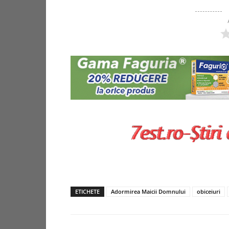
ETICHETE
Adormirea Maicii Domnului
obiceiuri