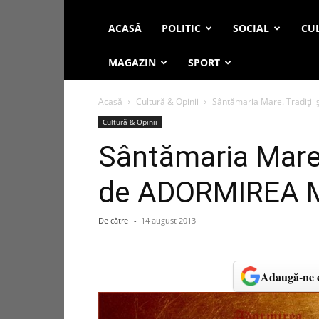
ACASĂ
POLITIC
SOCIAL
CUL
MAGAZIN
SPORT
Acasă
Cultură & Opinii
Sântămaria Mare. Tradiţii
Cultură & Opinii
Sântămaria Mare. 
de ADORMIREA 
De către
-
14 august 2013
Adaugă-ne c