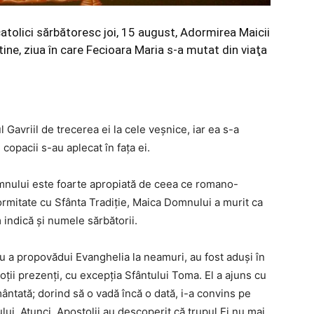
catolici sărbătoresc joi, 15 august, Adormirea Maicii
tine, ziua în care Fecioara Maria s-a mutat din viaţa
 Gavriil de trecerea ei la cele veşnice, iar ea s-a
copacii s-au aplecat în faţa ei.
mnului este foarte apropiată de ceea ce romano-
formitate cu Sfânta Tradiţie, Maica Domnului a murit ca
indică şi numele sărbătorii.
ru a propovădui Evanghelia la neamuri, au fost aduşi în
oţii prezenţi, cu excepţia Sfântului Toma. El a ajuns cu
ântată; dorind să o vadă încă o dată, i-a convins pe
ui. Atunci, Apostolii au descoperit că trupul Ei nu mai