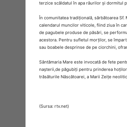
terzice scăldatul în apa râurilor şi dormitul 
În comunitatea tradițională, sărbătoarea Sf
calendarul muncilor viticole, fiind ziua în ca
de pagubele produse de păsări, se performa
acestora. Pentru sufletul morților, se împart 
sau boabele desprinse de pe ciorchini, ofra
Sântămaria Mare este invocată de fete pentr
naşterii,de păgubiţi pentru prinderea hoţilor
trăsăturile Năs­cătoarei, a Marii Zeiţe neol
(Sursa: rtv.net)