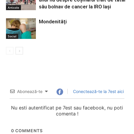
său bolnav de cancer la IRO Iași
Articole
Mondenități
Social
Abonează-te
Conectează-te la 7est aici
Nu esti autentificat pe 7est sau facebook, nu poti
comenta !
0
COMMENTS