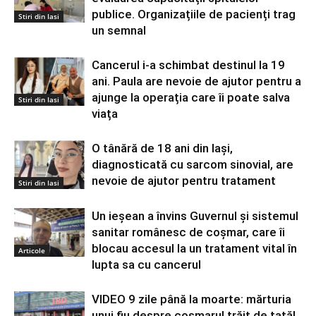
publice. Organizațiile de pacienți trag
Stiri din Iasi
un semnal
Cancerul i-a schimbat destinul la 19
ani. Paula are nevoie de ajutor pentru a
ajunge la operația care îi poate salva
Stiri din Iasi
viața
O tânără de 18 ani din Iași,
diagnosticată cu sarcom sinovial, are
nevoie de ajutor pentru tratament
Stiri din Iasi
Un ieșean a învins Guvernul și sistemul
sanitar românesc de coșmar, care îi
blocau accesul la un tratament vital în
Articole
lupta sa cu cancerul
VIDEO 9 zile până la moarte: mărturia
unui fiu despre coșmarul trăit de tatăl