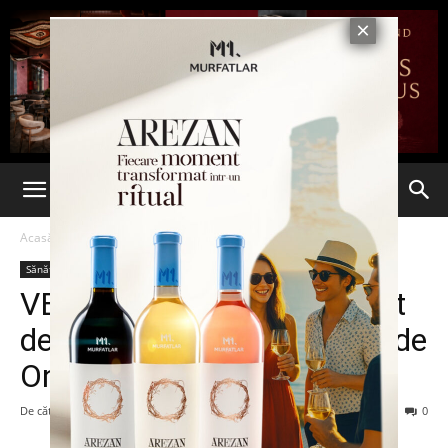
Acasă
Sănătate
Sănătate
VEȘTI BUNE! Un nou aparat
de radioterapie la Institutul de
Oncologie (VIDEO)
De către
-
11 iulie 2013
317
0