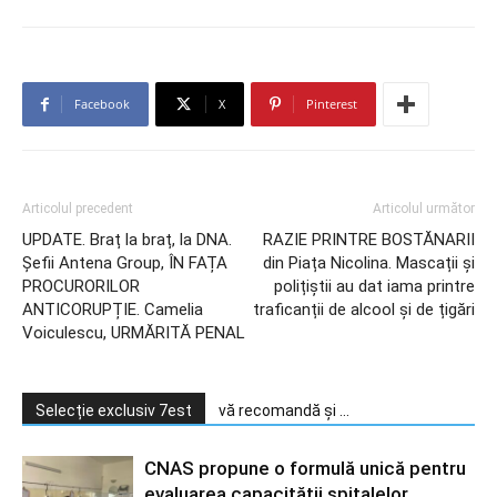
Facebook
X
Pinterest
Articolul precedent
Articolul următor
UPDATE. Braț la braț, la DNA.
RAZIE PRINTRE BOSTĂNARII
Șefii Antena Group, ÎN FAȚA
din Piața Nicolina. Mascații și
PROCURORILOR
polițiștii au dat iama printre
ANTICORUPȚIE. Camelia
traficanții de alcool și de țigări
Voiculescu, URMĂRITĂ PENAL
Selecție exclusiv 7est
vă recomandă și ...
CNAS propune o formulă unică pentru
evaluarea capacității spitalelor