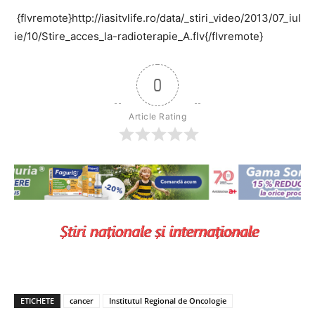
{flvremote}http://iasitvlife.ro/data/_stiri_video/2013/07_iul
ie/10/Stire_acces_la-radioterapie_A.flv{/flvremote}
0
Article Rating
ETICHETE
cancer
Institutul Regional de Oncologie