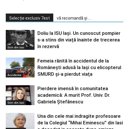
Selecție exclusiv 7est
vă recomandă și ...
Doliu la ISU Iași. Un cunoscut pompier
s-a stins din viață înainte de trecerea
în rezervă
Stiri din Iasi
Femeia rănită în accidentul de la
Românești adusă la Iași cu elicopterul
SMURD și-a pierdut viața
Accidente
Pierdere imensă în comunitatea
academică: A murit Prof. Univ. Dr.
Gabriela Ștefănescu
Stiri din Iasi
Una din cele mai indragite profesoare
de la Colegiul “Mihai Eminescu” din Iasi