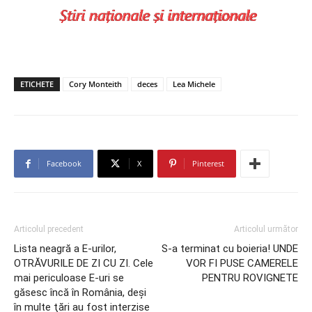
ETICHETE
Cory Monteith
deces
Lea Michele
Facebook
X
Pinterest
Articolul precedent
Articolul următor
Lista neagră a E-urilor,
S-a terminat cu boieria! UNDE
OTRĂVURILE DE ZI CU ZI. Cele
VOR FI PUSE CAMERELE
mai periculoase E-uri se
PENTRU ROVIGNETE
găsesc încă în România, deşi
în multe ţări au fost interzise