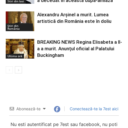
a decedat in aceasta dupa-amiaza
Stiri din Iasi
Alexandru Arșinel a murit. Lumea
artistică din România este în doliu
Știri din
România
BREAKING NEWS Regina Elisabeta a II-
a a murit. Anunțul oficial al Palatului
Buckingham
Ultima oră
Abonează-te
Conectează-te la 7est aici
Nu esti autentificat pe 7est sau facebook, nu poti