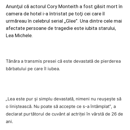
Anunţul că actorul Cory Monteith a fost găsit mort în
camera de hotel i-a întristat pe toţi cei care îl
urmăreau în celebrul serial „Glee”. Una dintre cele mai
afectate persoane de tragedie este iubita starului,
Lea Michele.
Tânăra a transmis presei că este devastată de pierderea
bărbatului pe care îl iubea.
„
Lea este pur şi simplu devastată, nimeni nu reuşeşte să
o liniştească. Nu poate să accepte ce s-a întâmplat”
,
a
declarat purtătorul de cuvânt al actriţei în vârstă de 26 de
ani.