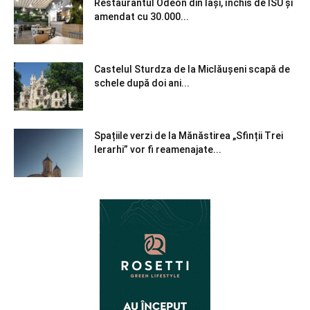
Restaurantul Odeon din Iași, închis de ISU și
amendat cu 30.000...
Castelul Sturdza de la Miclăușeni scapă de
schele după doi ani...
Spațiile verzi de la Mănăstirea „Sfinții Trei
Ierarhi” vor fi reamenajate...