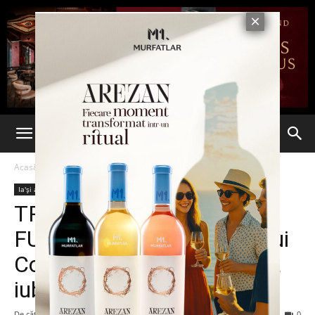
Acasă
Ia'și arată bine
Vedete
Ia'și arată bine
Vedete
TRAGEDIE. MOARTEA
FULGERĂTOARE a actorului
Cory Monteith a frânt inima
iubitei sale, Lea Michele
De către
-
15 iulie 2013
143
0