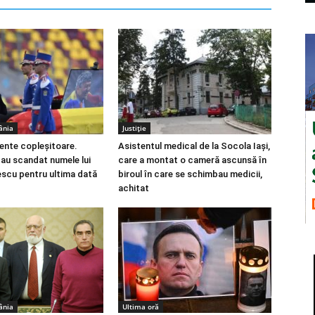
ânia
Justiție
nte copleșitoare.
Asistentul medical de la Socola Iași,
-au scandat numele lui
care a montat o cameră ascunsă în
scu pentru ultima dată
biroul în care se schimbau medicii,
achitat
ânia
Ultima oră