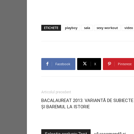
ETICHETE
playboy
sala
sexy workout
video
Facebook
X
Pinterest
Articolul precedent
BACALAUREAT 2013. VARIANTĂ DE SUBIECTE
ŞI BAREMUL LA ISTORIE
Selecție exclusiv 7est
vă recomandă și ...