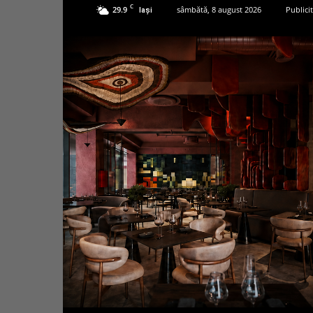
C
29.9
sâmbătă, 8 august 2026
Publici
Iași