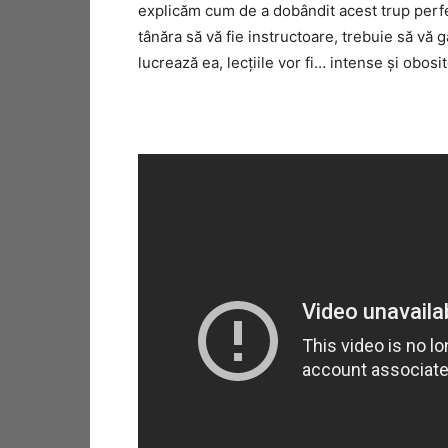
explicăm cum de a dobândit acest trup perfe
tânăra să vă fie instructoare, trebuie să vă gâ
lucrează ea, lecţiile vor fi… intense şi obosi