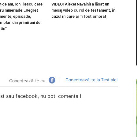
 de ani, Ion Iliescu cere
VIDEO! Alexei Navalnîi a lăsat un
tru mineriade: „Regret
mesaj video cu rol de testament, în
mente, episoade,
cazul în care ar fi fost omorât
amplari din primii ani de
tie”
Conectează-te la 7est aici
Conectează-te cu
7est sau facebook, nu poti comenta !