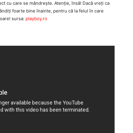
ct cu care se mândreşte. Atenţie, însă! Dacă vreţi ca
ndiţi foarte bine înainte, pentru că la felul în care
toare! sursa:
playboy.ro