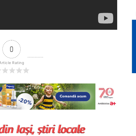
0
Article Rating