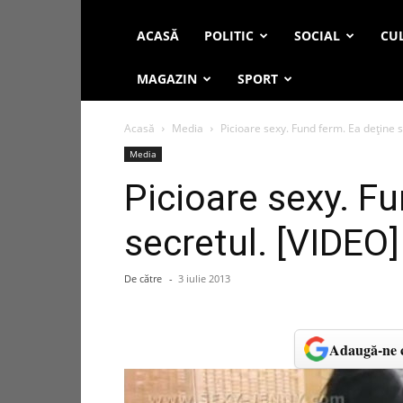
ACASĂ
POLITIC
SOCIAL
CUL
MAGAZIN
SPORT
Acasă
Media
Picioare sexy. Fund ferm. Ea deţine s
Media
Picioare sexy. F
secretul. [VIDEO]
De către
-
3 iulie 2013
Adaugă-ne c