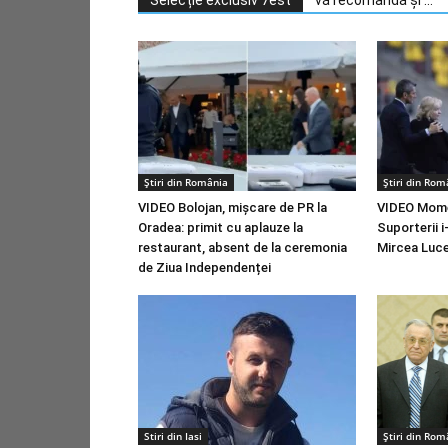
Știri din România
Știri din Rom
VIDEO Bolojan, mișcare de PR la
VIDEO Mome
Oradea: primit cu aplauze la
Suporterii i
restaurant, absent de la ceremonia
Mircea Luce
de Ziua Independenței
Stiri din Iasi
Știri din Rom