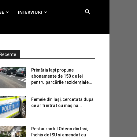
NE
INTERVIURI
Recente
Primăria Iași propune
abonamente de 150 de lei
pentru parcările rezidențiale....
Femeie din Iași, cercetată după
ce ar fi intrat cu mașina...
Restaurantul Odeon din Iași,
închis de ISU și amendat cu