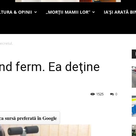
TURA & OPINII
„MORȚII MAMII LOR”
IA’ȘI ARATĂ BI
ecretul.
und ferm. Ea deţine
1525
0
a sursă preferată în Google