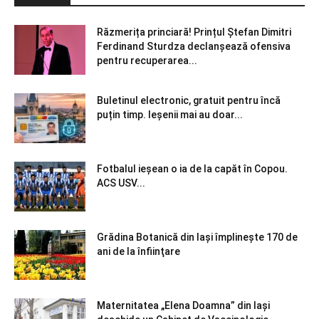
Răzmerița princiară! Prințul Ștefan Dimitri
Ferdinand Sturdza declanșează ofensiva
pentru recuperarea...
Buletinul electronic, gratuit pentru încă
puțin timp. Ieșenii mai au doar...
Fotbalul ieșean o ia de la capăt în Copou.
ACS USV...
Grădina Botanică din Iaşi împlineşte 170 de
ani de la înfiinţare
Maternitatea „Elena Doamna” din Iași