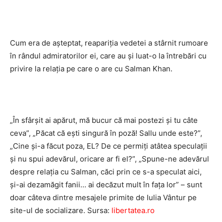
Cum era de aşteptat, reapariţia vedetei a stârnit rumoare
în rândul admiratorilor ei, care au şi luat-o la întrebări cu
privire la relaţia pe care o are cu Salman Khan.
„În sfârşit ai apărut, mă bucur că mai postezi şi tu câte
ceva”, „Păcat că eşti singură în poză! Sallu unde este?”,
„Cine şi-a făcut poza, EL? De ce permiţi atâtea speculaţii
şi nu spui adevărul, oricare ar fi el?”, „Spune-ne adevărul
despre relaţia cu Salman, căci prin ce s-a speculat aici,
şi-ai dezamăgit fanii… ai decăzut mult în faţa lor” – sunt
doar câteva dintre mesajele primite de Iulia Vântur pe
site-ul de socializare. Sursa:
libertatea.ro