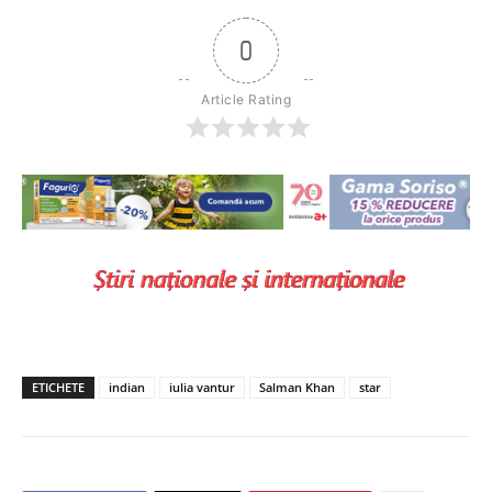
0
Article Rating
ETICHETE
indian
iulia vantur
Salman Khan
star