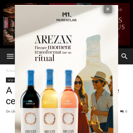
Acasă
Ia'și arată bine
Vedete
Ia'și arată bine
Vedete
A reapărut Iulia Vântur! Uite
ce mesaj a transmis!
De către
-
7 iunie 2013
64
0