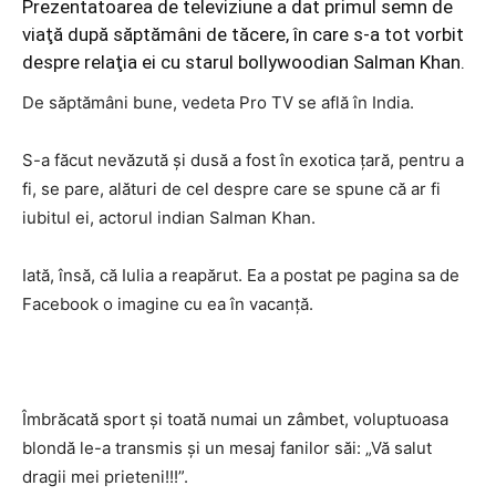
Prezentatoarea de televiziune a dat primul semn de
viaţă după săptămâni de tăcere, în care s-a tot vorbit
despre relaţia ei cu starul bollywoodian Salman Khan.
De săptămâni bune, vedeta Pro TV se află în India.
S-a făcut nevăzută şi dusă a fost în exotica ţară, pentru a
fi, se pare, alături de cel despre care se spune că ar fi
iubitul ei, actorul indian Salman Khan.
Iată, însă, că Iulia a reapărut. Ea a postat pe pagina sa de
Facebook o imagine cu ea în vacanţă.
Îmbrăcată sport şi toată numai un zâmbet, voluptuoasa
blondă le-a transmis şi un mesaj fanilor săi: „Vă salut
dragii mei prieteni!!!”.