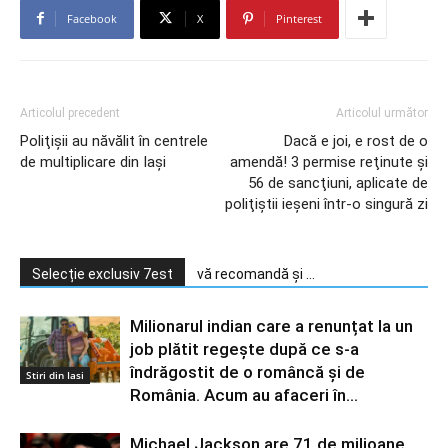
Facebook
X
Pinterest
Articolul precedent
Articolul următor
Poliţişii au năvălit în centrele
Dacă e joi, e rost de o
de multiplicare din Iaşi
amendă! 3 permise reţinute şi
56 de sancţiuni, aplicate de
poliţiştii ieşeni într-o singură zi
Selecție exclusiv 7est
vă recomandă și ...
Milionarul indian care a renunțat la un
job plătit regește după ce s-a
îndrăgostit de o româncă și de
Stiri din Iasi
România. Acum au afaceri în...
Michael Jackson are 71 de milioane