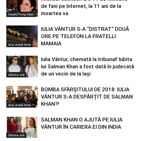
de fani pe Internet, la 11 ani de la
moartea sa
Inedit/Timp liber
IULIA VÂNTUR S-A “DISTRAT“ DOUĂ
ORE PE TELEFON LA FRATELLI
MAMAIA
Ia'și arată bine
Iulia Vântur, chemată la tribunal! Iubita
lui Salman Khan a fost dată în judecată
de un vecin de la Iași
Ultima oră
BOMBA SFÂRȘITULUI DE 2018: IULIA
VÂNTUR S-A DESPĂRȚIT DE SALMAN
KHAN?!
Ia'și arată bine
SALMAN KHAN O AJUTĂ PE IULIA
VÂNTUR ÎN CARIERA EI DIN INDIA
Ultima oră