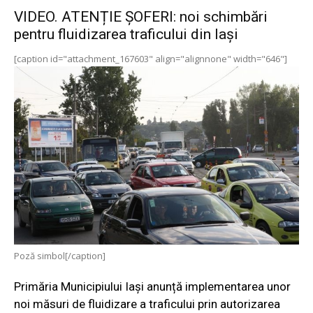
VIDEO. ATENȚIE ȘOFERI: noi schimbări
pentru fluidizarea traficului din Iași
[caption id="attachment_167603" align="alignnone" width="646"]
Poză simbol[/caption]
Primăria Municipiului Iași anunță implementarea unor
noi măsuri de fluidizare a traficului prin autorizarea