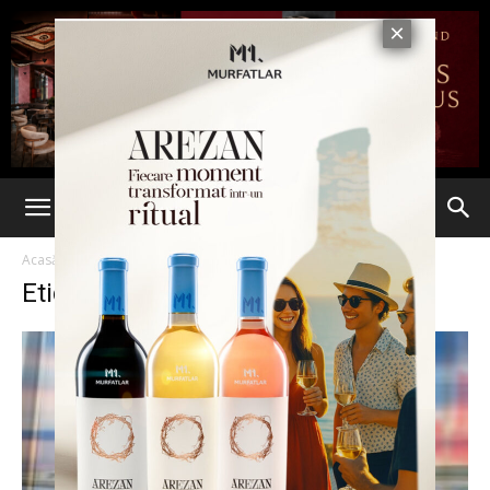
Acasă
Etichete
UTI Iasi
Etichetă: UTI Iasi