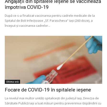
Angajații din spitalele ieșene se vaccinează
împotriva COVID-19
După ce s-a finalizat vaccinarea pentru cadrele medicale de la
Spitalul de Boli Infecțioase „Sf. Parascheva” Iași (260 doze), a
început și vaccinarea cadrelor...
Ultima oră
Focare de COVID-19 în spitalele ieșene
La nivelul mai multor unități spitalicești din județul Iași, Direcţia de
Sănătate Publică Iaşi a luat măsuri pentru prevenirea răspândirii cu