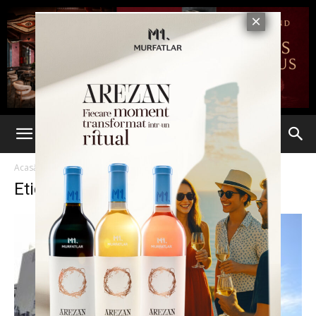
Acasă
Etichete
Spitale
Etichetă: spitale