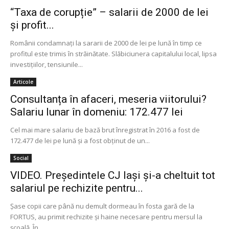
“Taxa de corupție” – salarii de 2000 de lei
și profit...
Românii condamnați la sararii de 2000 de lei pe lună în timp ce
profitul este trimis în străinătate. Slăbiciunera capitalului local, lipsa
investițiilor, tensiunile...
Articole
Consultanța în afaceri, meseria viitorului?
Salariu lunar în domeniu: 172.477 lei
Cel mai mare salariu de bază brut înregistrat în 2016 a fost de
172.477 de lei pe lună şi a fost obţinut de un...
Social
VIDEO. Președintele CJ Iași și-a cheltuit tot
salariul pe rechizite pentru...
Șase copii care până nu demult dormeau în fosta gară de la
FORTUS, au primit rechizite și haine necesare pentru mersul la
școală. În...