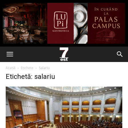
Acasă
Etichete
Salariu
Etichetă: salariu