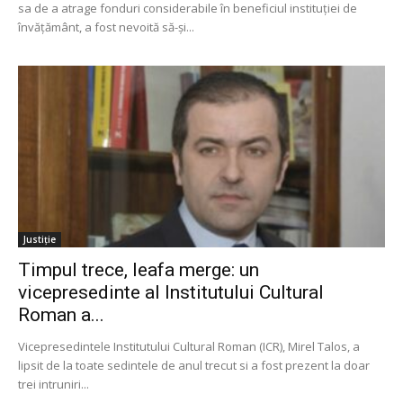
sa de a atrage fonduri considerabile în beneficiul instituției de
învățământ, a fost nevoită să-și...
Justiție
Timpul trece, leafa merge: un
vicepresedinte al Institutului Cultural
Roman a...
Vicepresedintele Institutului Cultural Roman (ICR), Mirel Talos, a
lipsit de la toate sedintele de anul trecut si a fost prezent la doar
trei intruniri...