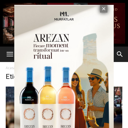
Acasă
Etichete
Salariu
Etichetă: salariu