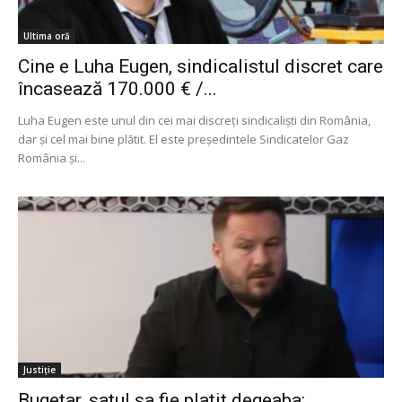
Ultima oră
Cine e Luha Eugen, sindicalistul discret care
încasează 170.000 € /...
Luha Eugen este unul din cei mai discreți sindicaliști din România,
dar și cel mai bine plătit. El este președintele Sindicatelor Gaz
România și...
Justiție
Bugetar, satul sa fie platit degeaba: