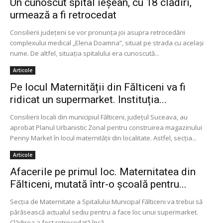
Un cunoscut spital ieşean, cu 18 clădiri,
urmează a fi retrocedat
Consilierii judeţeni se vor pronunţa joi asupra retrocedării
complexului medical „Elena Doamna”, situat pe strada cu acelaşi
nume. De altfel, situaţia spitalului era cunoscută...
Articole
Pe locul Maternității din Fălticeni va fi
ridicat un supermarket. Instituția...
Consilierii locali din municipiul Fălticeni, judeţul Suceava, au
aprobat Planul Urbanistic Zonal pentru construirea magazinului
Penny Market în locul maternităţii din localitate. Astfel, secţia...
Articole
Afacerile pe primul loc. Maternitatea din
Fălticeni, mutată într-o şcoală pentru...
Secţia de Maternitate a Spitalului Municipal Fălticeni va trebui să
părăsească actualul sediu pentru a face loc unui supermarket.
Clădirea a fost retrocedată încă...