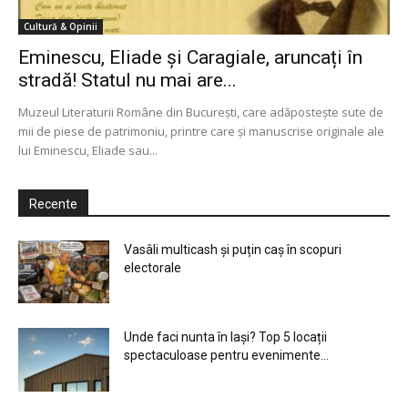
Cultură & Opinii
Eminescu, Eliade și Caragiale, aruncați în
stradă! Statul nu mai are...
Muzeul Literaturii Române din Bucureşti, care adăposteşte sute de
mii de piese de patrimoniu, printre care şi manuscrise originale ale
lui Eminescu, Eliade sau...
Recente
Vasâli multicash și puțin caș în scopuri
electorale
Unde faci nunta în Iași? Top 5 locații
spectaculoase pentru evenimente...