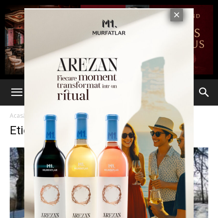
Acasă
Etichete
Retrocedare
Etichetă: retrocedare