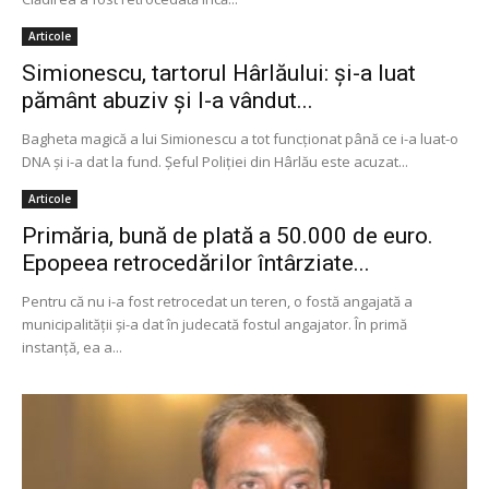
Articole
Simionescu, tartorul Hârlăului: şi-a luat
pământ abuziv şi l-a vândut...
Bagheta magică a lui Simionescu a tot funcţionat până ce i-a luat-o
DNA şi i-a dat la fund. Şeful Poliţiei din Hârlău este acuzat...
Articole
Primăria, bună de plată a 50.000 de euro.
Epopeea retrocedărilor întârziate...
Pentru că nu i-a fost retrocedat un teren, o fostă angajată a
municipalităţii şi-a dat în judecată fostul angajator. În primă
instanţă, ea a...