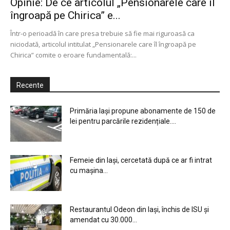
Opinie: De ce articolul „Pensionarele care îl
îngroapă pe Chirica” e...
Într-o perioadă în care presa trebuie să fie mai riguroasă ca
niciodată, articolul intitulat „Pensionarele care îl îngroapă pe
Chirica” comite o eroare fundamentală:...
Recente
Primăria Iași propune abonamente de 150 de
lei pentru parcările rezidențiale....
Femeie din Iași, cercetată după ce ar fi intrat
cu mașina...
Restaurantul Odeon din Iași, închis de ISU și
amendat cu 30.000...