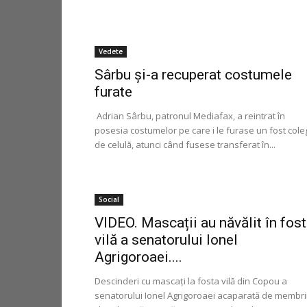
Vedete
Sârbu şi-a recuperat costumele
furate
Adrian Sârbu, patronul Mediafax, a reintrat în
posesia costumelor pe care i le furase un fost cole
de celulă, atunci când fusese transferat în...
Social
VIDEO. Mascații au năvălit în fos
vilă a senatorului Ionel
Agrigoroaei....
Descinderi cu mascaţi la fosta vilă din Copou a
senatorului Ionel Agrigoroaei acaparată de membri