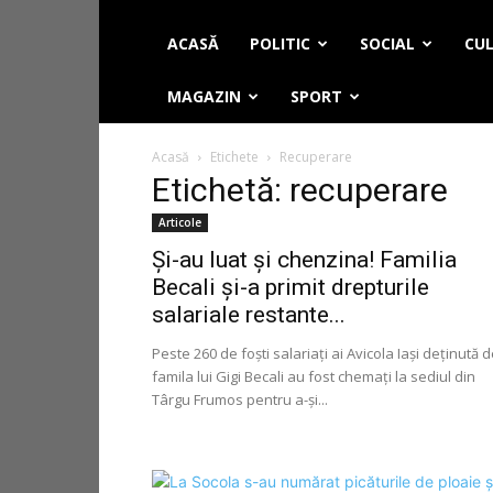
ACASĂ
POLITIC
SOCIAL
CUL
MAGAZIN
SPORT
Acasă
Etichete
Recuperare
Etichetă: recuperare
Articole
Și-au luat și chenzina! Familia
Becali și-a primit drepturile
salariale restante...
Peste 260 de foşti salariaţi ai Avicola Iași deținută 
famila lui Gigi Becali au fost chemaţi la sediul din
Târgu Frumos pentru a-și...