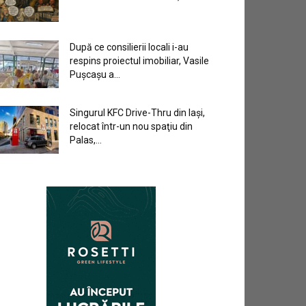
După ce consilierii locali i-au
respins proiectul imobiliar, Vasile
Pușcașu a...
Singurul KFC Drive-Thru din Iași,
relocat într-un nou spaţiu din
Palas,...