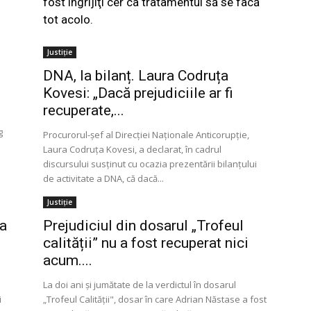
fost îngrijiţi cer ca tratamentul să se facă
tot acolo.
Justiție
DNA, la bilanț. Laura Codruța
Kovesi: „Dacă prejudiciile ar fi
recuperate,...
g
Procurorul-șef al Direcției Naționale Anticorupție,
Laura Codruța Kovesi, a declarat, în cadrul
discursului susținut cu ocazia prezentării bilanțului
de activitate a DNA, că dacă...
Justiție
ta
Prejudiciul din dosarul „Trofeul
calității” nu a fost recuperat nici
acum....
La doi ani şi jumătate de la verdictul în dosarul
i
„Trofeul Calităţii", dosar în care Adrian Năstase a fost