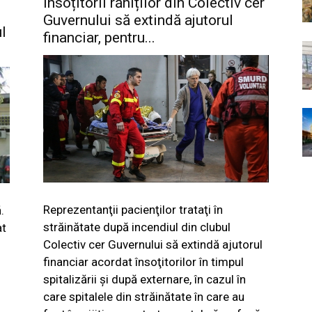
Însoțitorii răniților din Colectiv cer
Guvernului să extindă ajutorul
ul
financiar, pentru...
Reprezentanţii pacienţilor trataţi în
.
străinătate după incendiul din clubul
at
Colectiv cer Guvernului să extindă ajutorul
financiar acordat însoţitorilor în timpul
spitalizării şi după externare, în cazul în
care spitalele din străinătate în care au