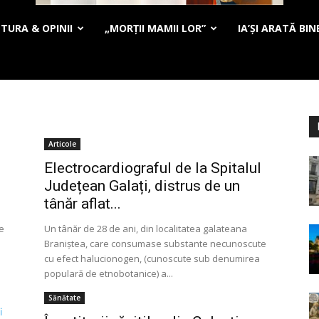
TURA & OPINII
„MORȚII MAMII LOR”
IA’ȘI ARATĂ BIN
Articole
Electrocardiograful de la Spitalul
Județean Galați, distrus de un
tânăr aflat...
de
Un tânăr de 28 de ani, din localitatea galateana
Braniștea, care consumase substante necunoscute
cu efect halucionogen, (cunoscute sub denumirea
populară de etnobotanice) a...
Sănătate