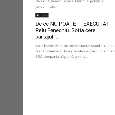
clanului ţigănesc Tănase. Mai mulţi poliţişti şi
jandarmi au...
Articole
De ce NU POATE FI EXECUTAT
Relu Fenechiu. Soția cere
partajul:...
5,6 milioane de lei are de recuperat statul în Dosar
Transformatorul. Un an de zile s-a pierdut pentru c
SEM, compania păgubită, a intrat...