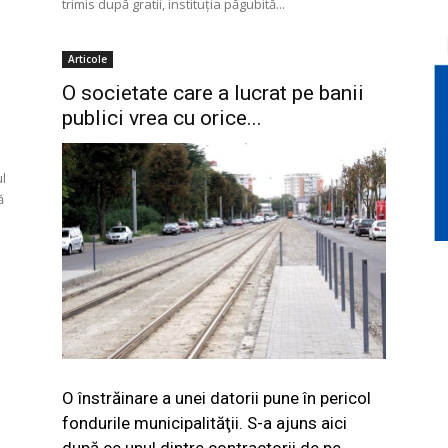
trimis după gratii, instituţia păgubită...
Articole
O societate care a lucrat pe banii
publici vrea cu orice...
ul
ă
O înstrăinare a unei datorii pune în pericol
fondurile municipalităţii. S-a ajuns aici
după ce unul dintre contractorii de pe