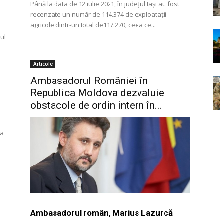
Până la data de 12 iulie 2021, în județul Iași au fost
recenzate un număr de 114.374 de exploatații
agricole dintr-un total de117.270, ceea ce...
nul
Articole
Ambasadorul României în
Republica Moldova dezvaluie
obstacole de ordin intern în...
 a
Ambasadorul român, Marius Lazurcă