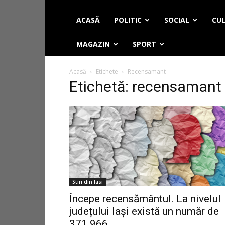
ACASĂ
POLITIC
SOCIAL
CUL
MAGAZIN
SPORT
Acasă
Etichete
Recensamant
Etichetă: recensamant
Stiri din Iasi
Începe recensământul. La nivelul
județului Iași există un număr de
371.966...