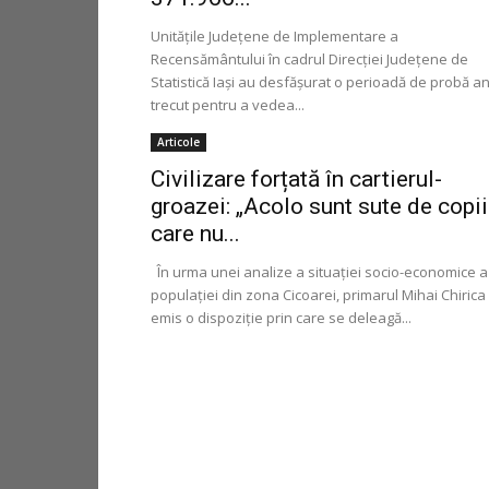
Unităţile Judeţene de Implementare a
Recensământului în cadrul Direcţiei Judeţene de
Statistică Iaşi au desfășurat o perioadă de probă a
trecut pentru a vedea...
Articole
Civilizare forțată în cartierul-
groazei: „Acolo sunt sute de copii
care nu...
În urma unei analize a situaţiei socio-economice a
populaţiei din zona Cicoarei, primarul Mihai Chirica
emis o dispoziţie prin care se deleagă...