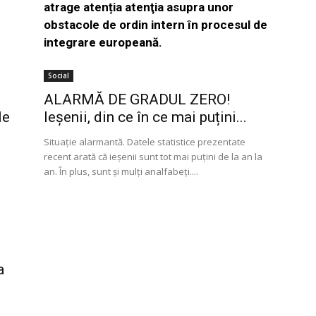
atrage atenția atenţia asupra unor
obstacole de ordin intern în procesul de
integrare europeană.
Social
ALARMĂ DE GRADUL ZERO!
le
Ieșenii, din ce în ce mai puțini...
Situație alarmantă. Datele statistice prezentate
recent arată că ieșenii sunt tot mai puțini de la an la
an. În plus, sunt și mulți analfabeți....
a