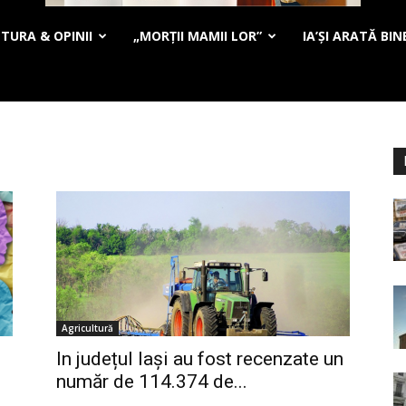
TURA & OPINII
„MORȚII MAMII LOR”
IA’ȘI ARATĂ BIN
Agricultură
In județul Iași au fost recenzate un
număr de 114.374 de...