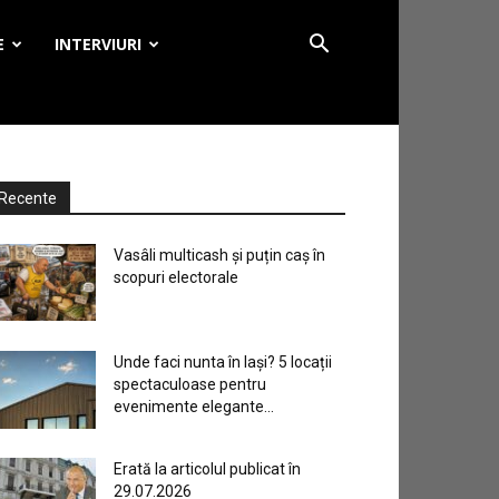
E
INTERVIURI
Recente
Vasâli multicash și puțin caș în
scopuri electorale
Unde faci nunta în Iași? 5 locații
spectaculoase pentru
evenimente elegante...
Erată la articolul publicat în
29.07.2026