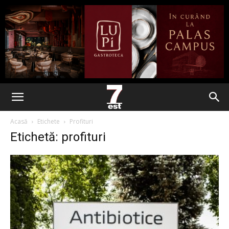
Acasă
Etichete
Profituri
Etichetă: profituri