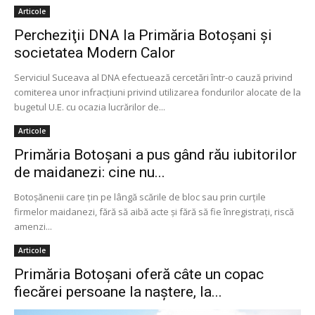
Articole
Percheziţii DNA la Primăria Botoşani şi
societatea Modern Calor
Serviciul Suceava al DNA efectuează cercetări într-o cauză privind
comiterea unor infracțiuni privind utilizarea fondurilor alocate de la
bugetul U.E. cu ocazia lucrărilor de...
Articole
Primăria Botoşani a pus gând rău iubitorilor
de maidanezi: cine nu...
Botoşănenii care ţin pe lângă scările de bloc sau prin curţile
firmelor maidanezi, fără să aibă acte şi fără să fie înregistraţi, riscă
amenzi...
Articole
Primăria Botoşani oferă câte un copac
fiecărei persoane la naştere, la...