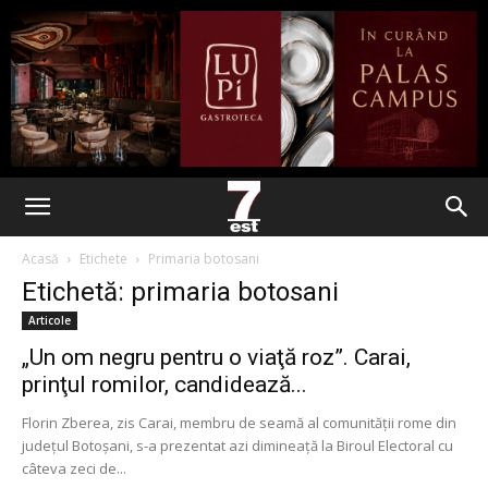
Acasă
Etichete
Primaria botosani
Etichetă: primaria botosani
Articole
„Un om negru pentru o viaţă roz”. Carai,
prinţul romilor, candidează...
Florin Zberea, zis Carai, membru de seamă al comunității rome din
județul Botoșani, s-a prezentat azi dimineață la Biroul Electoral cu
câteva zeci de...