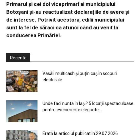
Primarul și cei doi viceprimari ai municipiului
Botoșani și-au reactualizat declarațiile de avere și
de interese. Potrivit acestora, edilii municipiului
sunt la fel de săraci ca atunci când au venit la
conducerea Primăriei.
Recente
Vasâli multicash și puțin caș în scopuri
electorale
Unde faci nunta în Iași? 5 locații spectaculoase
pentru evenimente elegante...
Erată la articolul publicat în 29.07.2026