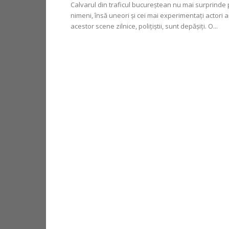
Calvarul din traficul bucureştean nu mai surprinde
nimeni, însă uneori şi cei mai experimentaţi actori a
acestor scene zilnice, poliţiştii, sunt depăşiţi. O...