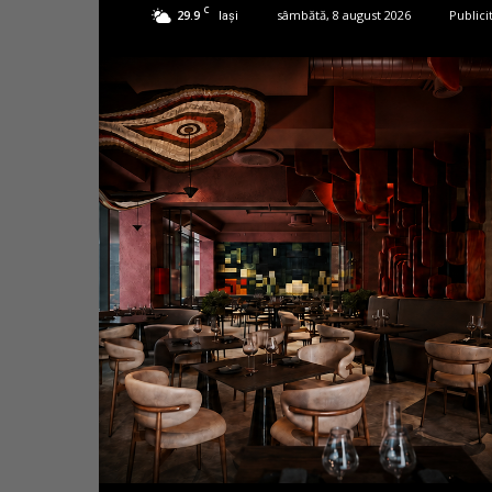
C
29.9
sâmbătă, 8 august 2026
Publici
Iași