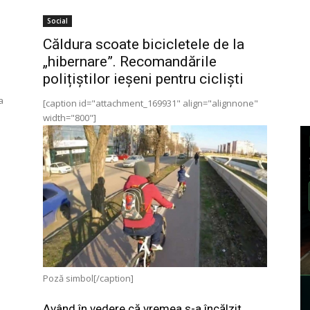
Social
Căldura scoate bicicletele de la
„hibernare”. Recomandările
polițiștilor ieșeni pentru cicliști
a
[caption id="attachment_169931" align="alignnone"
width="800"]
Poză simbol[/caption]
Având în vedere că vremea s-a încălzit,