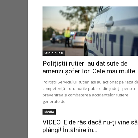
Stiri din Iasi
Polițiștii rutieri au dat sute de
amenzi șoferilor. Cele mai multe..
Poliţiştii Serviciului Rutier Iaşi au acţionat pe raza d
competenţă – drumurile publice din judeţ - pentru
prevenirea şi combaterea accidentelor rutiere
generate de...
Media
VIDEO. E de râs dacă nu-ți vine să
plângi! Întâlnire în...