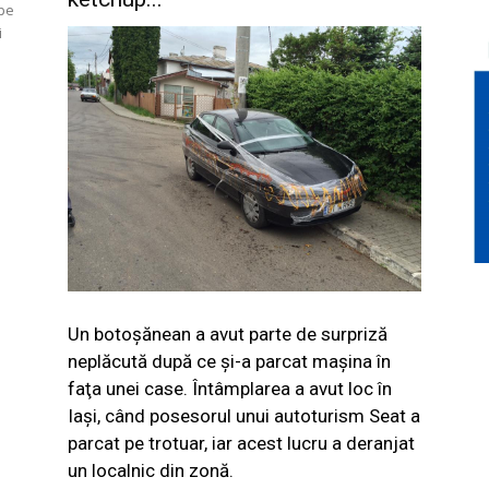
 pe
i
Un botoşănean a avut parte de surpriză
neplăcută după ce şi-a parcat maşina în
faţa unei case. Întâmplarea a avut loc în
Iaşi, când posesorul unui autoturism Seat a
parcat pe trotuar, iar acest lucru a deranjat
un localnic din zonă.