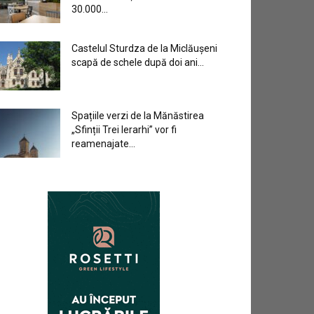
30.000...
Castelul Sturdza de la Miclăușeni
scapă de schele după doi ani...
Spațiile verzi de la Mănăstirea
„Sfinții Trei Ierarhi” vor fi
reamenajate...