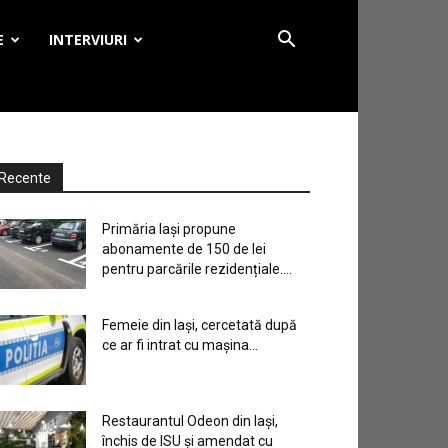
E
INTERVIURI
Recente
Primăria Iași propune
abonamente de 150 de lei
pentru parcările rezidențiale....
Femeie din Iași, cercetată după
ce ar fi intrat cu mașina...
Restaurantul Odeon din Iași,
închis de ISU și amendat cu