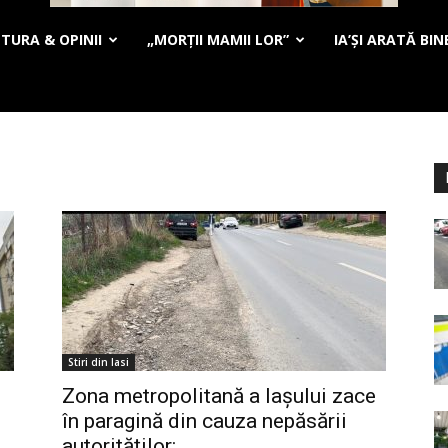
TURA & OPINII
„MORȚII MAMII LOR”
IA’ȘI ARATĂ BIN
Stiri din Iasi
Zona metropolitană a Iașului zace
în paragină din cauza nepăsării
autorităților:...