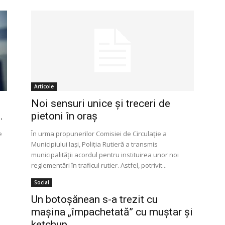
Articole
Noi sensuri unice și treceri de
.
pietoni în oraș
e
În urma propunerilor Comisiei de Circulație a
Municipiului Iași, Poliția Rutieră a transmis
municipalității acordul pentru instituirea unor noi
reglementări în traficul rutier. Astfel, potrivit...
Social
Un botoşănean s-a trezit cu
maşina „împachetată” cu muştar şi
ketchup...