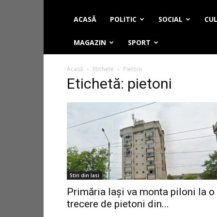
ACASĂ
POLITIC
SOCIAL
CUL
MAGAZIN
SPORT
Acasă
Etichete
Pietoni
Etichetă: pietoni
Stiri din Iasi
Primăria Iași va monta piloni la o
trecere de pietoni din...