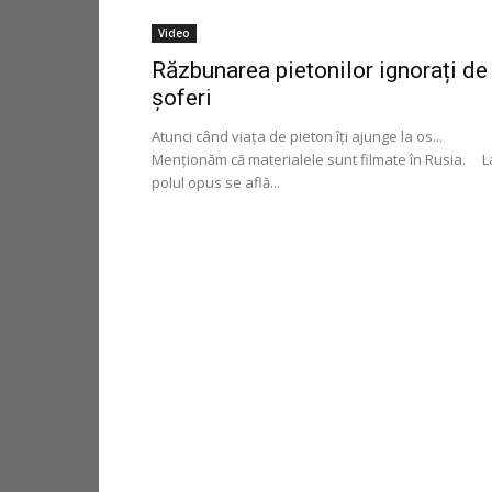
Video
Răzbunarea pietonilor ignorați de
șoferi
Atunci când viața de pieton îți ajunge la os...
Menționăm că materialele sunt filmate în Rusia. L
polul opus se află...