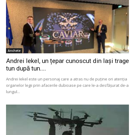
Anchete
Andrei Iekel, un țepar cunoscut din Iași trage
tun după tun....
Andrei Iekel este un personaj care a atras nu de puține ori atenția
organelor legii prin afacerile dubioase pe care le-a desfășurat de-a
lungul...