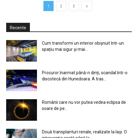
1
2
3
Recente
Cum transformi un interior obișnuit într-un
spațiu mai sigur și mai...
Procuror înarmat până-n dinți, scandal într-o
discotecă din Hunedoara. A tras...
Românii care nu vor putea vedea eclipsa de
soare de pe...
Două transplanturi renale, realizate la Iași. O
intervenție costă până la...