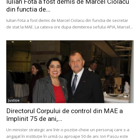
Iulian Fota a fost demis de Marcel Ciolacu
din functia de...
Iulian Fota a fost demis de Marcel Ciolacu din functia de secretar
de stat la MAE. La cateva ore dupa demiterea sefului APIA, Marcel...
Justiție
Directorul Corpului de control din MAE a
împlinit 75 de ani,...
Un minister strategic are într-o poziție-cheie un personaj care s-a
angajat în instituție în urmă cu aproape 50 de ani. Ion Pascu este