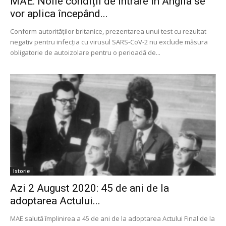
MAE: Noile condiții de intrare în Anglia se
vor aplica începând...
Conform autorităţilor britanice, prezentarea unui test cu rezultat
negativ pentru infecţia cu virusul SARS-CoV-2 nu exclude măsura
obligatorie de autoizolare pentru o perioadă de...
Istorie
Azi 2 August 2020: 45 de ani de la
adoptarea Actului...
MAE salută împlinirea a 45 de ani de la adoptarea Actului Final de la