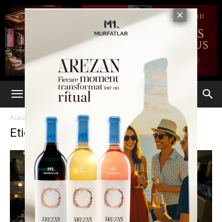
Acasă
Etichete
MAE
Etichetă: MAE