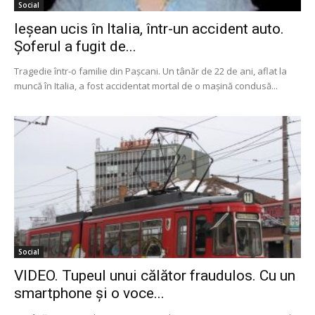
Social
Ieşean ucis în Italia, într-un accident auto.
Şoferul a fugit de...
Tragedie într-o familie din Paşcani. Un tânăr de 22 de ani, aflat la
muncă în Italia, a fost accidentat mortal de o maşină condusă...
Social
VIDEO. Tupeul unui călător fraudulos. Cu un
smartphone şi o voce...