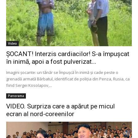
Video
ŞOCANT! Interzis cardiacilor! S-a împuşcat
în inimă, apoi a fost pulverizat...
Imagini şocante: un tânăr se împuşcă în inimă şi cade peste o
grenadă armată Bărbatul, identificat de poliţia din Penza, Rusia, ca
fiind Sergei Kosolapov,...
Panorama
VIDEO. Surpriza care a apărut pe micul
ecran al nord-coreenilor