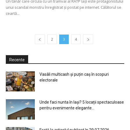
Un tânăr care circula cu un tramvai al RATP Iaşi este protagonistului
unui scandal monstru înregistrat şi postat pe internet. Călătorul se
ceartă...
2
3
4
Recente
Vasâli multicash și puțin caș în scopuri
electorale
Unde faci nunta în Iași? 5 locații spectaculoase
pentru evenimente elegante...
Erată la articolul publicat în 29.07.2026