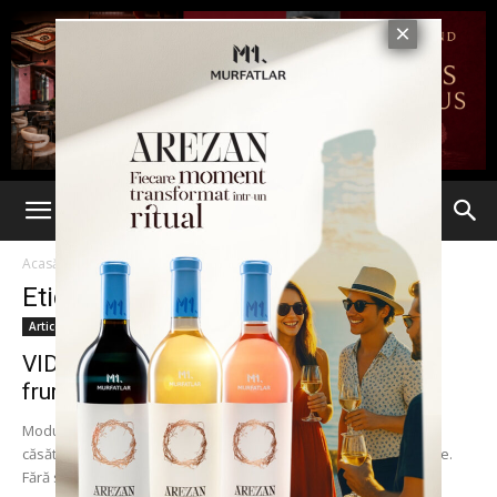
Acasă
Etichete
Iubita
Etichetă: iubita
Articole
VIDEO. Probabil una dintre cele mai
frumoase și neașteptate CERERI ÎN...
Modul surprinzător prin care un tânăr american a cerut-o în
căsătorie pe iubita sa, a făcut-o pe aceasta să plângă de emoţie.
Fără să...