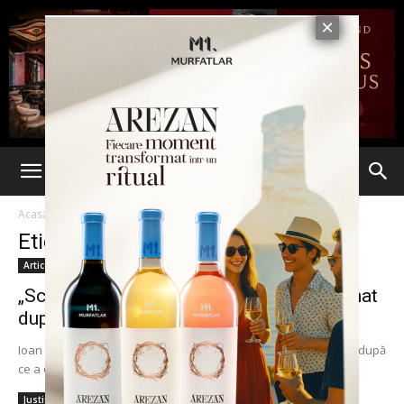
Acasă
Etichete
Ioan Becali
Etichetă: Ioan Becali
Articole
„Scriitorul” Ioan Becali, eliberat condiționat
după ce a executat mai puțin...
Ioan Becali a fost eliberat condiţionat de către Tribunalul Ilfov, după
ce a executat doi ani şi şase luni de pedeapsa din cei şase...
Justiție