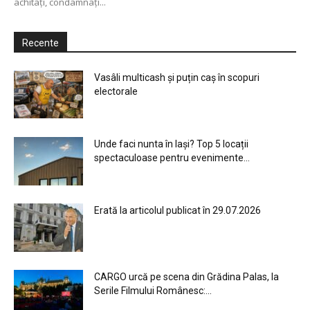
achitaţi, condamnaţi...
Recente
Vasâli multicash și puțin caș în scopuri
electorale
Unde faci nunta în Iași? Top 5 locații
spectaculoase pentru evenimente...
Erată la articolul publicat în 29.07.2026
CARGO urcă pe scena din Grădina Palas, la
Serile Filmului Românesc:...