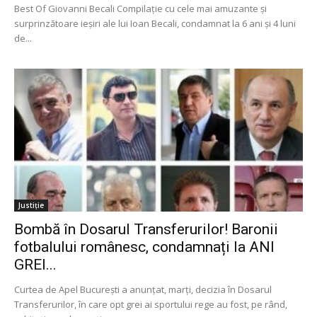
Best Of Giovanni Becali Compilaţie cu cele mai amuzante şi
surprinzătoare ieşiri ale lui Ioan Becali, condamnat la 6 ani şi 4 luni
de...
Justiție
Bombă în Dosarul Transferurilor! Baronii
fotbalului românesc, condamnați la ANI
GREI...
Curtea de Apel Bucureşti a anunţat, marți, decizia în Dosarul
Transferurilor, în care opt grei ai sportului rege au fost, pe rând,