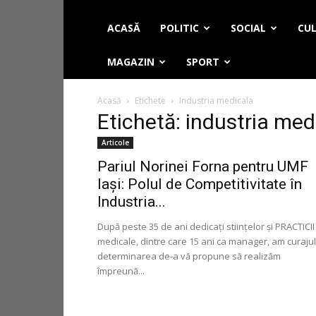
ACASĂ
POLITIC
SOCIAL
CUL
MAGAZIN
SPORT
Acasă
Etichete
Industria medicala
Etichetă: industria med
Articole
Pariul Norinei Forna pentru UMF
Iași: Polul de Competitivitate în
Industria...
După peste 35 de ani dedicați stiințelor și PRACTICI
medicale, dintre care 15 ani ca manager, am curajul
determinarea de-a vă propune să realizăm
împreună...