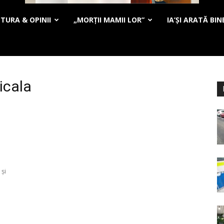
TURA & OPINII
„MORȚII MAMII LOR”
IA’ȘI ARATĂ BIN
icala
I
 și