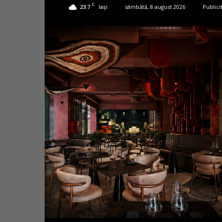
C
23.7
sâmbătă, 8 august 2026
Publici
Iași