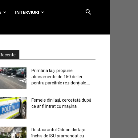
E
INTERVIURI
Recente
Primăria Iași propune
abonamente de 150 de lei
pentru parcările rezidențiale....
Femeie din Iași, cercetată după
ce ar fi intrat cu mașina...
Restaurantul Odeon din Iași,
închis de ISU și amendat cu