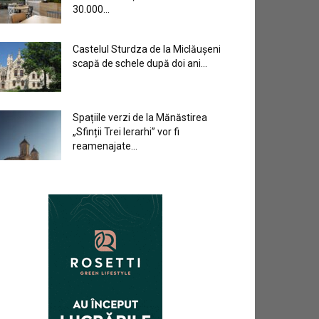
30.000...
Castelul Sturdza de la Miclăușeni
scapă de schele după doi ani...
Spațiile verzi de la Mănăstirea
„Sfinții Trei Ierarhi” vor fi
reamenajate...