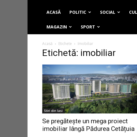
ACASĂ
POLITIC
SOCIAL
CUL
MAGAZIN
SPORT
Acasă
Etichete
Imobiliar
Etichetă: imobiliar
Stiri din Iasi
Se pregătește un mega proiect
imobiliar lângă Pădurea Cetățuia