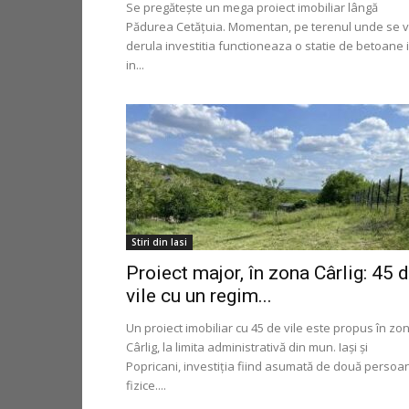
Se pregătește un mega proiect imobiliar lângă
Pădurea Cetățuia. Momentan, pe terenul unde se 
derula investitia functioneaza o statie de betoane 
in...
Stiri din Iasi
Proiect major, în zona Cârlig: 45 
vile cu un regim...
Un proiect imobiliar cu 45 de vile este propus în zo
Cârlig, la limita administrativă din mun. Iași și
Popricani, investiția fiind asumată de două persoa
fizice....