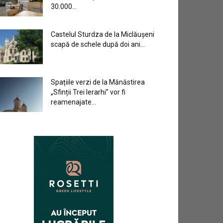
30.000...
Castelul Sturdza de la Miclăușeni
scapă de schele după doi ani...
Spațiile verzi de la Mănăstirea
„Sfinții Trei Ierarhi” vor fi
reamenajate...