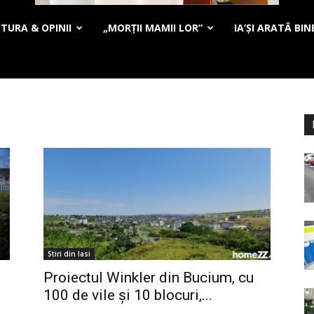
TURA & OPINII
„MORȚII MAMII LOR”
IA’ȘI ARATĂ BIN
Stiri din Iasi
Proiectul Winkler din Bucium, cu
100 de vile și 10 blocuri,...