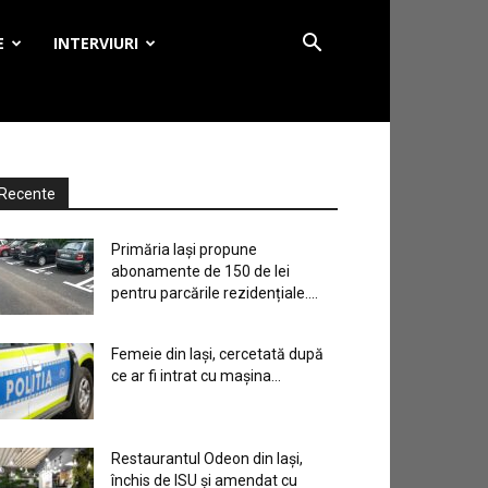
E
INTERVIURI
Recente
Primăria Iași propune
abonamente de 150 de lei
pentru parcările rezidențiale....
Femeie din Iași, cercetată după
ce ar fi intrat cu mașina...
Restaurantul Odeon din Iași,
închis de ISU și amendat cu