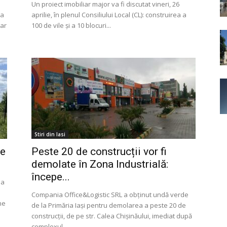
Un proiect imobiliar major va fi discutat vineri, 26
va
aprilie, în plenul Consiliului Local (CL): construirea a
iar
100 de vile și a 10 blocuri...
Stiri din Iasi
de
Peste 20 de construcții vor fi
demolate în Zona Industrială:
începe...
na
Compania Office&Logistic SRL a obținut undă verde
ne
de la Primăria Iași pentru demolarea a peste 20 de
construcții, de pe str. Calea Chișinăului, imediat după
complexul...