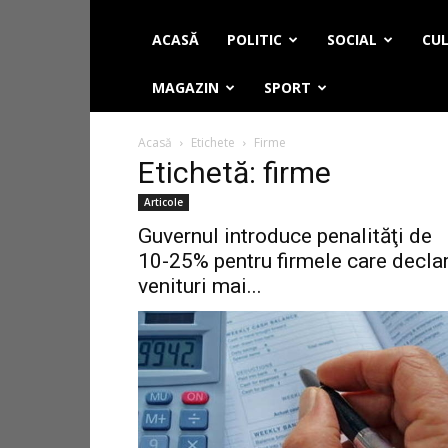
ACASĂ
POLITIC
SOCIAL
CUL
MAGAZIN
SPORT
Acasă
Etichete
Firme
Etichetă: firme
Articole
Guvernul introduce penalităţi de
10-25% pentru firmele care decla
venituri mai...