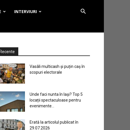
E
INTERVIURI
Recente
Vasâli multicash și puțin caș în
scopuri electorale
Unde faci nunta în Iași? Top 5
locații spectaculoase pentru
evenimente...
Erată la articolul publicat în
29.07.2026