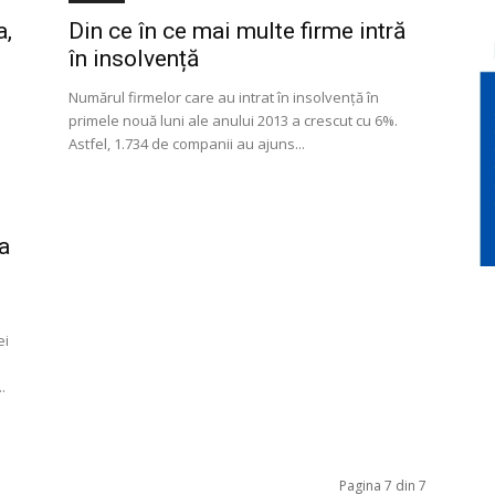
a,
Din ce în ce mai multe firme intră
în insolvență
Numărul firmelor care au intrat în insolvență în
primele nouă luni ale anului 2013 a crescut cu 6%.
Astfel, 1.734 de companii au ajuns...
 a
ei
.
Pagina 7 din 7