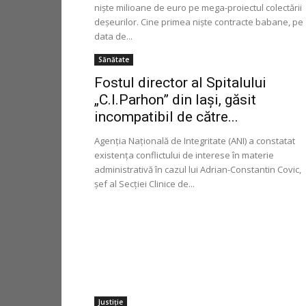
nişte milioane de euro pe mega-proiectul colectării
deşeurilor. Cine primea nişte contracte babane, pe
data de...
Sănătate
Fostul director al Spitalului
„C.I.Parhon” din Iași, găsit
incompatibil de către...
Agenţia Naţională de Integritate (ANI) a constatat
existenţa conflictului de interese în materie
administrativă în cazul lui Adrian-Constantin Covic,
şef al Secţiei Clinice de...
Justiție