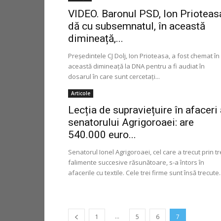
VIDEO. Baronul PSD, Ion Prioteas
dă cu subsemnatul, în această
dimineață,...
Preşedintele CJ Dolj, Ion Prioteasa, a fost chemat în
această dimineaţă la DNA pentru a fi audiat în
dosarul în care sunt cercetaţi...
Articole
Lecția de supraviețuire în afaceri
senatorului Agrigoroaei: are
540.000 euro...
Senatorul Ionel Agrigoroaei, cel care a trecut prin tr
falimente succesive răsunătoare, s-a întors în
afacerile cu textile. Cele trei firme sunt însă trecute..
...
1
5
6
7