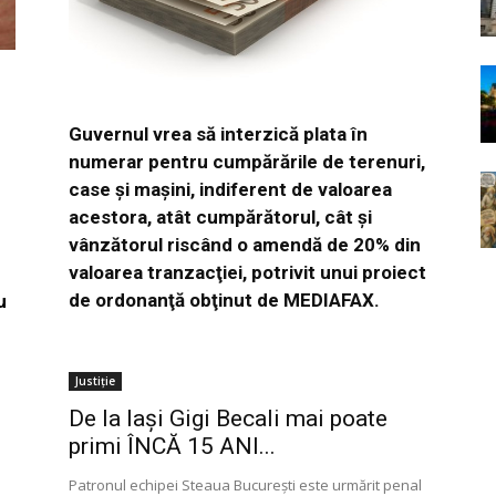
Guvernul vrea să interzică plata în
numerar pentru cumpărările de terenuri,
case şi maşini, indiferent de valoarea
acestora, atât cumpărătorul, cât şi
vânzătorul riscând o amendă de 20% din
valoarea tranzacţiei, potrivit unui proiect
de ordonanţă obţinut de MEDIAFAX.
u
Justiție
De la Iaşi Gigi Becali mai poate
primi ÎNCĂ 15 ANI...
a
Patronul echipei Steaua Bucureşti este urmărit penal