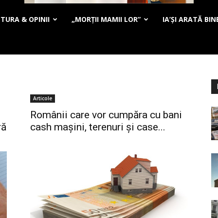
TURA & OPINII
„MORȚII MAMII LOR”
IA’ȘI ARATĂ BIN
Articole
Românii care vor cumpăra cu bani
ră
cash maşini, terenuri şi case...