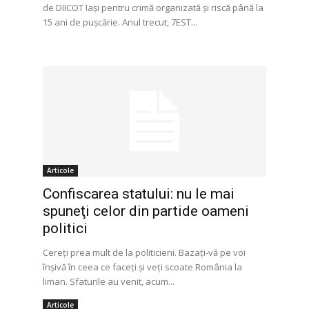
de DIICOT Iaşi pentru crimă organizată şi riscă până la
15 ani de puşcărie. Anul trecut, 7EST...
Articole
Confiscarea statului: nu le mai
spuneţi celor din partide oameni
politici
Cereţi prea mult de la politicieni. Bazaţi-vă pe voi
înşivă în ceea ce faceţi şi veţi scoate România la
liman. Sfaturile au venit, acum...
Articole