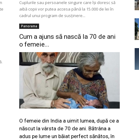
un
Cuplurile sau persoanele singure care își doresc să
te
aibă copii vor putea accesa până la 15.000 de lei în
cadrul unui program de susținere...
Panorama
Cum a ajuns să nască la 70 de ani
o femeie...
ă.
O femeie din India a uimit lumea, după ce a
născut la vârsta de 70 de ani. Bătrâna a
adus pe lume un băiat perfect sănătos, în