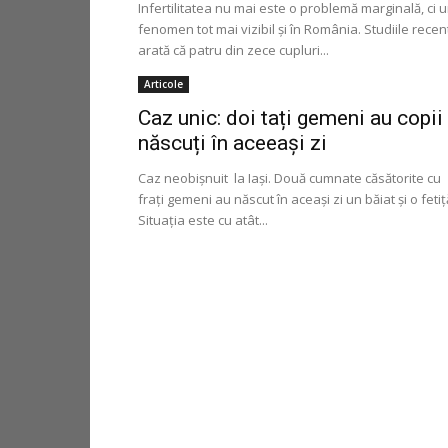
Infertilitatea nu mai este o problemă marginală, ci 
fenomen tot mai vizibil și în România. Studiile recen
arată că patru din zece cupluri...
Articole
Caz unic: doi tați gemeni au copii
născuți în aceeași zi
Caz neobişnuit la Iaşi. Două cumnate căsătorite cu
fraţi gemeni au născut în aceaşi zi un băiat şi o fetiţ
Situaţia este cu atât...