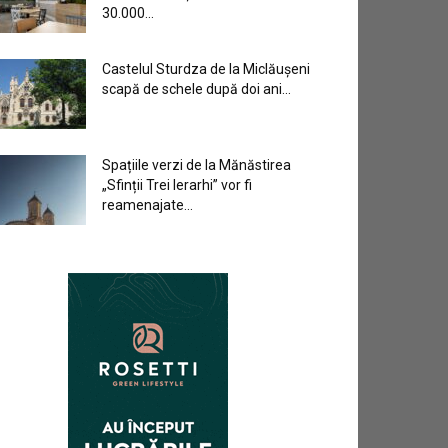
30.000...
Castelul Sturdza de la Miclăușeni
scapă de schele după doi ani...
Spațiile verzi de la Mănăstirea
„Sfinții Trei Ierarhi” vor fi
reamenajate...