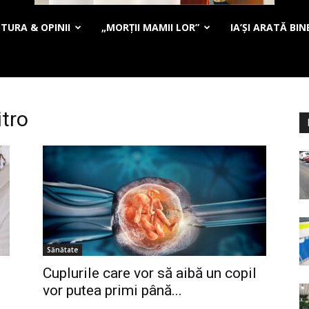
TURA & OPINII
„MORȚII MAMII LOR”
IA’ȘI ARATĂ BIN
itro
Sănătate
Cuplurile care vor să aibă un copil
vor putea primi până...