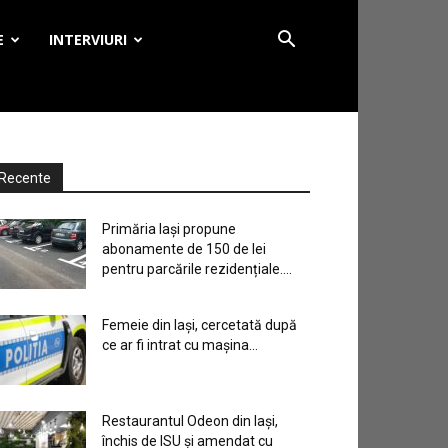
E
INTERVIURI
Recente
Primăria Iași propune
abonamente de 150 de lei
pentru parcările rezidențiale....
Femeie din Iași, cercetată după
ce ar fi intrat cu mașina...
Restaurantul Odeon din Iași,
închis de ISU și amendat cu