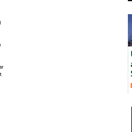
l
e
ar
t.