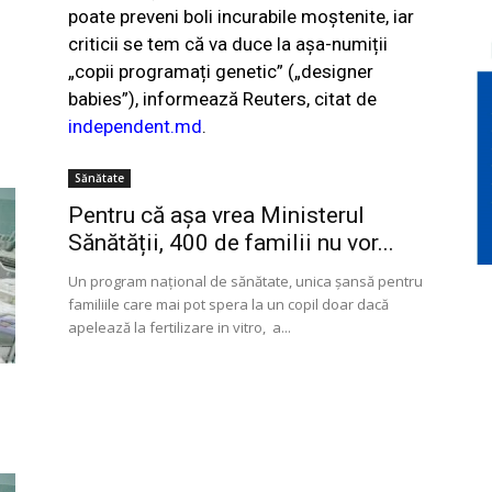
poate preveni boli incurabile moștenite, iar
criticii se tem că va duce la așa-numiții
„copii programați genetic” („designer
babies”), informează Reuters, citat de
independent.md
.
Sănătate
Pentru că așa vrea Ministerul
Sănătății, 400 de familii nu vor...
Un program naţional de sănătate, unica șansă pentru
familiile care mai pot spera la un copil doar dacă
apelează la fertilizare in vitro, a...