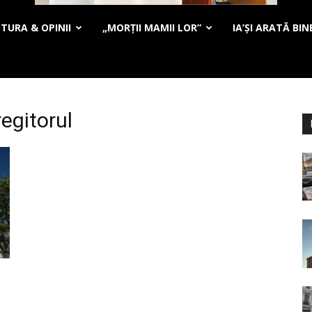
TURA & OPINII
„MORȚII MAMII LOR”
IA’ȘI ARATĂ BIN
regitorul