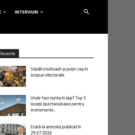
E
INTERVIURI
Recente
Vasâli multicash și puțin caș în
scopuri electorale
Unde faci nunta în Iași? Top 5
locații spectaculoase pentru
evenimente...
Erată la articolul publicat în
29.07.2026