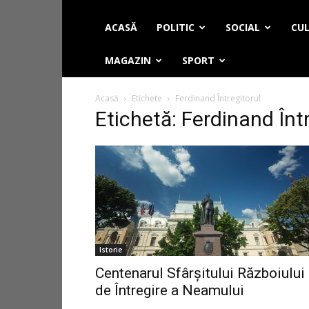
ACASĂ
POLITIC
SOCIAL
CUL
MAGAZIN
SPORT
Acasă
Etichete
Ferdinand Întregitorul
Etichetă: Ferdinand Înt
Istorie
Centenarul Sfârșitului Războiului
de Întregire a Neamului