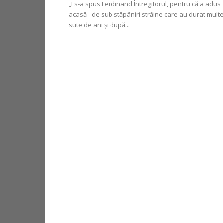
„I s-a spus Ferdinand Întregitorul, pentru că a adus
acasă - de sub stăpâniri străine care au durat mult
sute de ani și după...