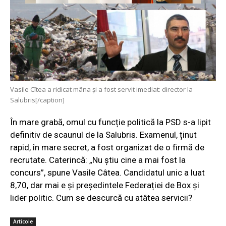
Vasile Cîtea a ridicat mâna și a fost servit imediat: director la
Salubris[/caption]
În mare grabă, omul cu funcție politică la PSD s-a lipit
definitiv de scaunul de la Salubris
.
Examenul, ținut
rapid, în mare secret, a fost organizat de o firmă de
recrutate. Caterincă: „Nu știu cine a mai fost la
concurs”, spune Vasile Câtea. Candidatul unic a luat
8,70, dar mai e și președintele Federației de Box și
lider politic. Cum se descurcă cu atâtea servicii?
Articole