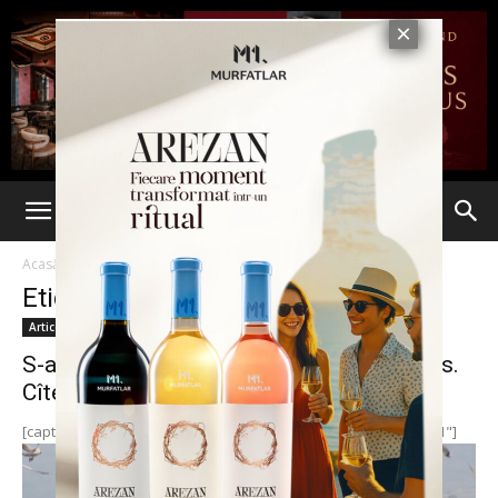
Acasă
Etichete
Federatia Romana de Box
Etichetă: Federatia Romana de Box
Articole
S-a lipit definitiv de scaunul de la Salubris.
Cîtea a dat...
[caption id="attachment_166997" align="alignnone" width="921"]