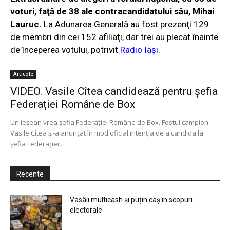
voturi, faţă de 38 ale contracandidatului său, Mihai
Lauruc.
La Adunarea Generală au fost prezenţi 129
de membri din cei 152 afiliaţi, dar trei au plecat înainte
de începerea votului, potrivit
Radio Iași
.
Articole
VIDEO. Vasile Cîtea candidează pentru șefia
Federației Române de Box
Un ieșean vrea șefia Federației Române de Box. Fostul campion
Vasile Cîtea și-a anunțat în mod oficial intenția de a candida la
șefia Federației...
Recente
Vasâli multicash și puțin caș în scopuri
electorale