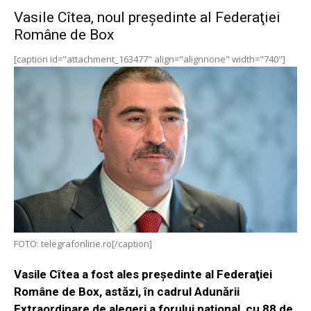
Vasile Cîtea, noul preşedinte al Federaţiei
Române de Box
[caption id="attachment_163477" align="alignnone" width="740"]
FOTO: telegrafonline.ro[/caption]
Vasile Cîtea a fost ales preşedinte al Federaţiei
Române de Box, astăzi, în cadrul Adunării
Extraordinare de alegeri a forului naţional, cu 88 de