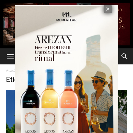
Acasă
Etichete
Fara gratare
Etichetă: fara gratare