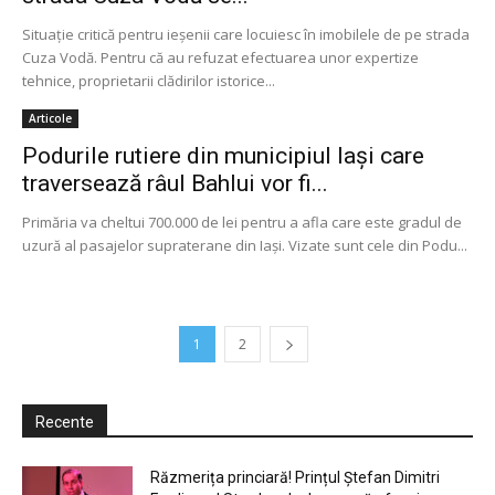
Situație critică pentru ieșenii care locuiesc în imobilele de pe strada
Cuza Vodă. Pentru că au refuzat efectuarea unor expertize
tehnice, proprietarii clădirilor istorice...
Articole
Podurile rutiere din municipiul Iași care
traversează râul Bahlui vor fi...
Primăria va cheltui 700.000 de lei pentru a afla care este gradul de
uzură al pasajelor supraterane din Iaşi. Vizate sunt cele din Podu...
1
2
Recente
Răzmerița princiară! Prințul Ștefan Dimitri