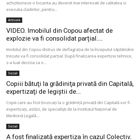
achizitioneze o locuinta au devenit mai interesati de calitatea si
executia cladirilor, pentru...
Articole
VIDEO. Imobilul din Copou afectat de
explozie va fi consolidat parțial....
Imobilul din Copou distrus de deflagrația de la începutul săptămânii
trecute va fi consolidat parțial. După finalizarea expertizei tehnice,
s-a luat decizia ca o...
Social
Copiii bătuţi la grădiniţa privată din Capitală,
expertizaţi de legiştii de...
Copiii care au fost bruscaţi la o grădiniţă privată din Capitală vor fi
expertizaţi, astăzi, de specialişti de la Institutul Naţional de
Medicină Legală....
Social
A fost finalizată expertiza în cazul Colectiv.