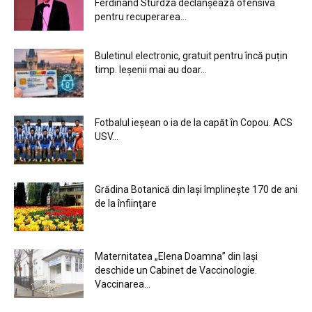
Ferdinand Sturdza declanșează ofensiva
pentru recuperarea...
Buletinul electronic, gratuit pentru încă puțin
timp. Ieșenii mai au doar...
Fotbalul ieșean o ia de la capăt în Copou. ACS
USV...
Grădina Botanică din Iaşi împlineşte 170 de ani
de la înfiinţare
Maternitatea „Elena Doamna” din Iași
deschide un Cabinet de Vaccinologie.
Vaccinarea...