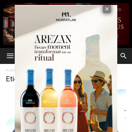
Acasă
Etichete
Expertiza
Etichetă: expertiza