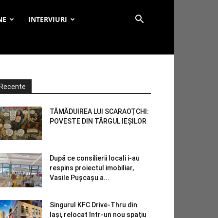
NE
INTERVIURI
Recente
TĂMĂDUIREA LUI SCARAOȚCHI:
POVESTE DIN TÂRGUL IEȘILOR
După ce consilierii locali i-au
respins proiectul imobiliar,
Vasile Pușcașu a...
Singurul KFC Drive-Thru din
Iași, relocat într-un nou spaţiu