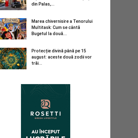
din Palas,...
Marea chivernisire a Tenorului
Multitask: Cum se cântă
Bugetul la două...
Protecție divină până pe 15
august: aceste două zodii vor
trăi...