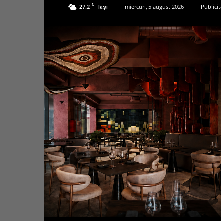
C
27.2
miercuri, 5 august 2026
Publicit
Iași