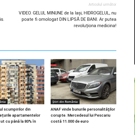
Articolul următor
VIDEO. GELUL MINUNE de la Iași, HIDROGELUL, nu
is.
poate fi omologat DIN LIPSĂ DE BANI. Ar putea
revoluționa medicina!
ânia
Știri din România
pul scumpirilor din
ANAF vinde bunurile personalităţilor
ețurile apartamentelor
corupte. Mercedesul lui Pescariu
cut cu până la 80% în
costă 11.000 de euro