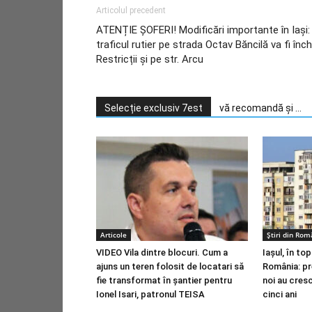
Articolul precedent
ATENȚIE ȘOFERI! Modificări importante în Iași:
traficul rutier pe strada Octav Băncilă va fi înch
Restricții și pe str. Arcu
Selecție exclusiv 7est
vă recomandă și ...
Articole
Știri din Rom
VIDEO Vila dintre blocuri. Cum a
Iașul, în to
ajuns un teren folosit de locatari să
România: pr
fie transformat în șantier pentru
noi au cres
Ionel Isari, patronul TEISA
cinci ani