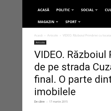
ACASĂ
POLITIC
SOCIAL
CUL
MAGAZIN
SPORT
Acasă
Articole
VIDEO. Războiul Primăriei cu locata
Articole
VIDEO. Războiul P
de pe strada Cuz
final. O parte din
imobilele
De către
-
17 martie 2015