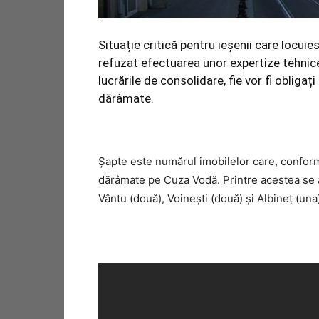
Situație critică pentru ieșenii care locui
refuzat efectuarea unor expertize tehnice, 
lucrările de consolidare, fie vor fi obligați
dărâmate.
Șapte este numărul imobilelor care, conform e
dărâmate pe Cuza Vodă. Printre acestea se afl
Vântu (două), Voineşti (două) şi Albineţ (una