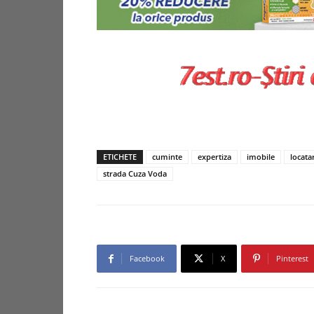
ETICHETE
cuminte
expertiza
imobile
locata
strada Cuza Voda
Facebook
X
Pinterest