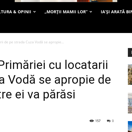
TURA & OPINII
„MORȚII MAMII LOR”
IA’ȘI ARATĂ BI
rii de pe strada Cuza Vodă se apropie...
rimăriei cu locatarii
a Vodă se apropie de
tre ei va părăsi
157
0