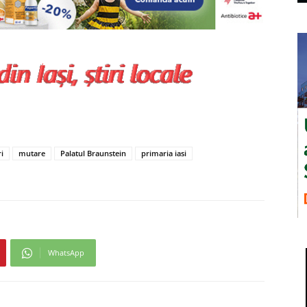
ri
mutare
Palatul Braunstein
primaria iasi
WhatsApp