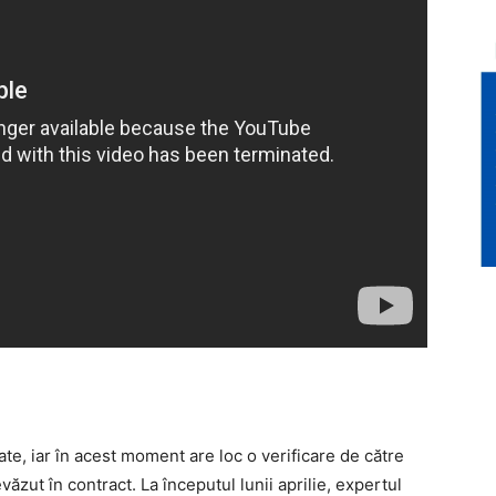
zate, iar în acest moment are loc o verificare de către
ăzut în contract. La începutul lunii aprilie, expertul