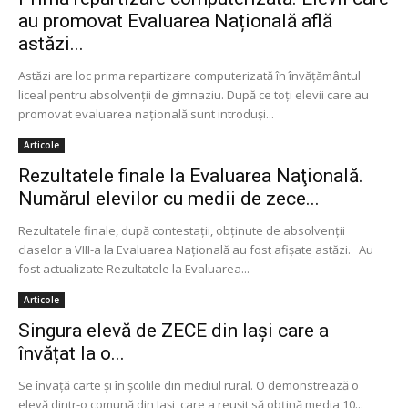
au promovat Evaluarea Națională află
astăzi...
Astăzi are loc prima repartizare computerizată în învățământul
liceal pentru absolvenții de gimnaziu. După ce toţi elevii care au
promovat evaluarea naţională sunt introduşi...
Articole
Rezultatele finale la Evaluarea Naţională.
Numărul elevilor cu medii de zece...
Rezultatele finale, după contestaţii, obţinute de absolvenţii
claselor a VIII-a la Evaluarea Naţională au fost afişate astăzi. Au
fost actualizate Rezultatele la Evaluarea...
Articole
Singura elevă de ZECE din Iași care a
învățat la o...
Se învaţă carte şi în şcolile din mediul rural. O demonstrează o
elevă dintr-o comună din Iaşi, care a reuşit să obţină media 10...