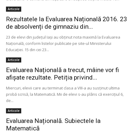
Articole
Rezultatele la Evaluarea Națională 2016. 23
de absolvenți de gimnaziu din...
23 de elevi din judeţul Iaşi au obţinut nota maximă la Evaluarea
Naţională, conform listelor publicate pe site-ul Ministerului
Educaţiei. 15 din cei 23...
Articole
Evaluarea Națională a trecut, mâine vor fi
afișate rezultate. Petiția privind...
Miercuri, elevii care au terminat clasa a VIII-a au susţinut ultima
probă scrisă, la Matematică. Mii de elevi s-au plâns că exerciţiul 6,
de...
Articole
Evaluarea Națională. Subiectele la
Matematică