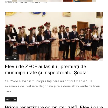
proba scrisă, la matematică...
Articole
Elevii de ZECE ai Iașului, premiați de
municipalitate și Inspectoratul Școlar...
Cei 26 de elevi din municipiul Iași care au obținut media 10 la
examenul de Evaluare Națională și cele două absolvente de liceu
care...
Articole
Prima repartizare computerizată. Elevii care