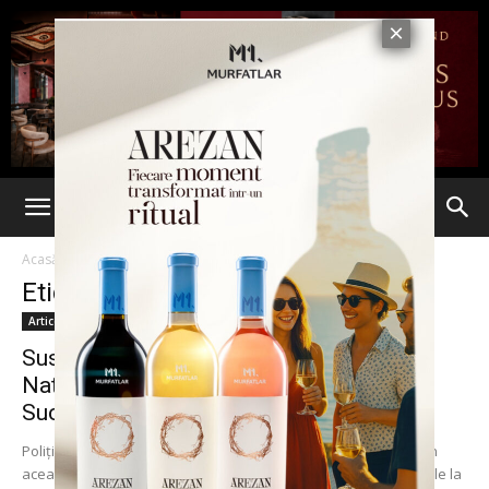
Acasă
Etichete
Evaluarea Nationala
Etichetă: Evaluarea Nationala
Articole
Suspiciune de fraudă la Evaluarea
Națională. Beizadeaua unui primar din
Suceava,...
Poliţia anchetează o posibilă fraudă la Evaluarea Naţională din
această vară. Mai precis la Suceava au fost descoperite lucrările la