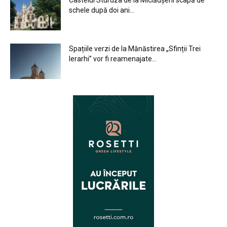
Castelul Sturdza de la Miclăușeni scapă de
schele după doi ani...
Spațiile verzi de la Mănăstirea „Sfinții Trei
Ierarhi” vor fi reamenajate...