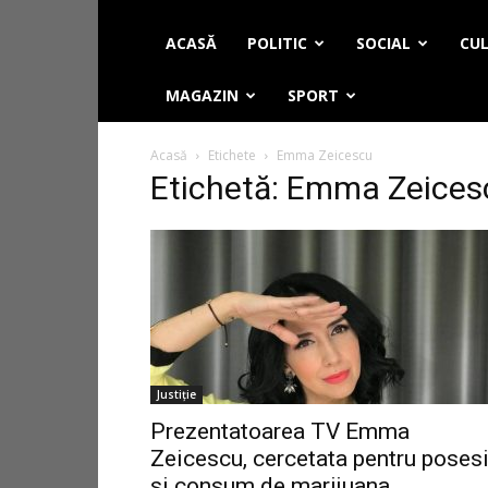
ACASĂ
POLITIC
SOCIAL
CUL
MAGAZIN
SPORT
Acasă
Etichete
Emma Zeicescu
Etichetă: Emma Zeices
Justiție
Prezentatoarea TV Emma
Zeicescu, cercetata pentru poses
si consum de marijuana