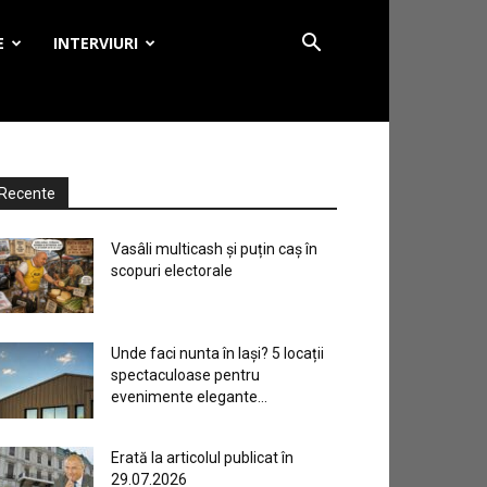
E
INTERVIURI
Recente
Vasâli multicash și puțin caș în
scopuri electorale
Unde faci nunta în Iași? 5 locații
spectaculoase pentru
evenimente elegante...
Erată la articolul publicat în
29.07.2026