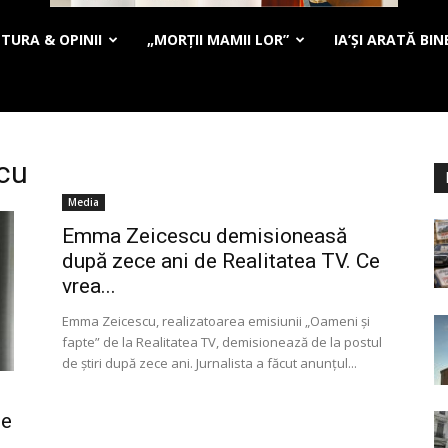
TURA & OPINII
„MORȚII MAMII LOR”
IA’ȘI ARATĂ BIN
cu
Media
Emma Zeicescu demisioneasă
după zece ani de Realitatea TV. Ce
vrea...
Emma Zeicescu, realizatoarea emisiunii „Oameni și
fapte” de la Realitatea TV, demisionează de la postul
de știri după zece ani. Jurnalista a făcut anunțul...
ie