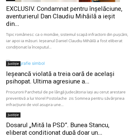
EXCLUSIV. Condamnat pentru înșelăciune,
aventurierul Dan Claudiu Mihăilă a ieșit
din...
Tipic românesc: ca o momâie, sistemul scapă infractorii din puşcării,
iar apoi ia măsuri. Ieşeanul Daniel Claudiu Mihăilă a fost eliberat
condiţionat la începutul...
Justiție
Ieșeancă violată a treia oară de același
psihopat. Ultima agresiune a...
Procurorii Parchetul de pe lângă Judecătoria Iași au cerut arestare
preventivă a lui Viorel Postolache zis Somnea pentru săvârşiriea
infracţiunii de viol asupra une...
Justiție
Dosarul „Mită la PSD”. Bunea Stancu,
eliberat condiționat după doar un...