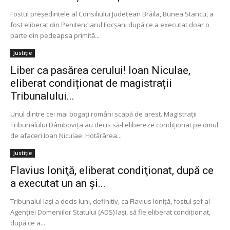
Fostul preşedintele al Consiliului Judeţean Brăila, Bunea Stancu, a
fost eliberat din Penitenciarul Focşani după ce a executat doar o
parte din pedeapsa primită...
Justiție
Liber ca pasărea cerului! Ioan Niculae,
eliberat condiționat de magistrații
Tribunalului...
Unul dintre cei mai bogaţi români scapă de arest. Magistraţii
Tribunalului Dâmboviţa au decis să-l elibereze condiţionat pe omul
de afaceri Ioan Niculae. Hotărârea...
Justiție
Flavius Ioniţă, eliberat condiţionat, după ce
a executat un an şi...
Tribunalul Iaşi a decis luni, definitiv, ca Flavius Ioniţă, fostul şef al
Agenţiei Domeniilor Statului (ADS) Iaşi, să fie eliberat condiţionat,
după ce a...