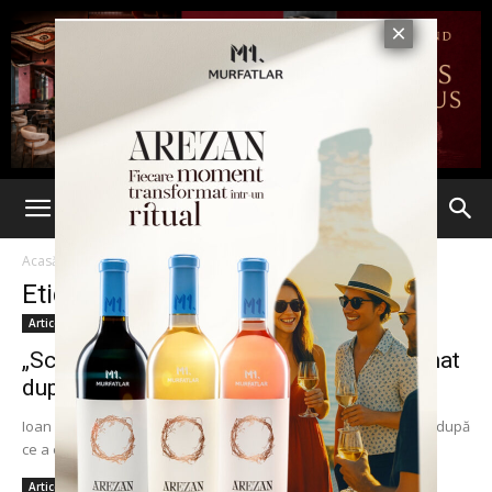
Acasă
Etichete
Eliberat conditionat
Etichetă: eliberat conditionat
Articole
„Scriitorul” Ioan Becali, eliberat condiționat
după ce a executat mai puțin...
Ioan Becali a fost eliberat condiţionat de către Tribunalul Ilfov, după
ce a executat doi ani şi şase luni de pedeapsa din cei şase...
Articole