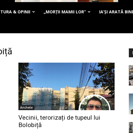
TURA & OPINII
„MORȚII MAMII LOR”
IA’ȘI ARATĂ BIN
biță
Anchete
Vecinii, terorizați de tupeul lui
Bolobiță