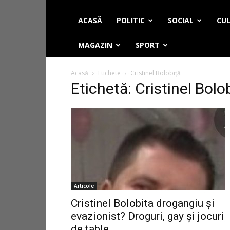
ACASĂ
POLITIC
SOCIAL
CUL
MAGAZIN
SPORT
Acasă
Etichete
Cristinel Bolobiță
Etichetă: Cristinel Bolo
Articole
Cristinel Bolobita drogangiu și
evazionist? Droguri, gay și jocuri
de table...