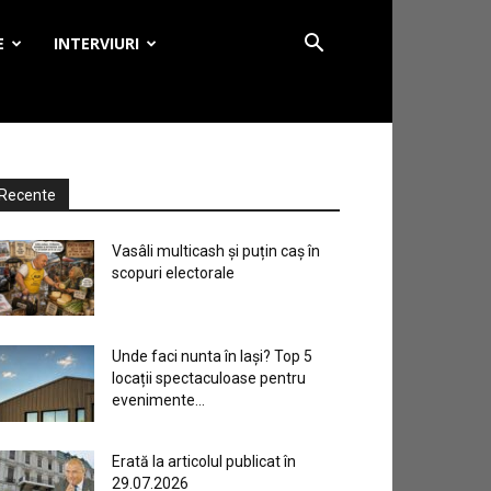
E
INTERVIURI
Recente
Vasâli multicash și puțin caș în
scopuri electorale
Unde faci nunta în Iași? Top 5
locații spectaculoase pentru
evenimente...
Erată la articolul publicat în
29.07.2026