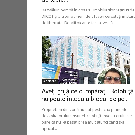
Dezvăluiri bombă în dosarul imobiliarilor reținuti de
DIICOT și a altor oameni de afaceri cercetați în star
de libertate! Detalii picante ies la iveală...
Anchete
Aveți grijă ce cumpărați! Bolobiţă
nu poate intabula blocul de pe...
Proprietarii din zonă au dat peste cap planurile
dezvoltatorului Cristinel Bolobiță. Investitorului se
pare că nu i-a păsat prea mult atunci când s-a
apucat...