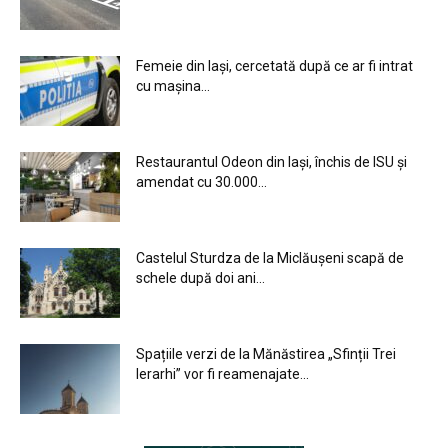
Femeie din Iași, cercetată după ce ar fi intrat
cu mașina...
Restaurantul Odeon din Iași, închis de ISU și
amendat cu 30.000...
Castelul Sturdza de la Miclăușeni scapă de
schele după doi ani...
Spațiile verzi de la Mănăstirea „Sfinții Trei
Ierarhi” vor fi reamenajate...