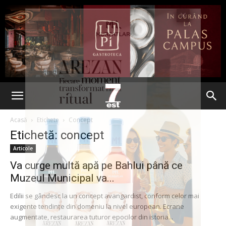
Acasă
Etichete
Concept
Etichetă: concept
Articole
Va curge multă apă pe Bahlui până ce
Muzeul Municipal va...
Edilii se gândesc la un concept avangardist, conform celor mai
exigente tendințe din domeniu la nivel european. Ecrane
augmentate, restaurarea tuturor epocilor din istoria...